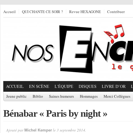
Accueil
QUI CHANTE CE SOIR ?
Revue HEXAGONE
Contribuer
ACCUEIL
EN SCÈNE
L'ÉQUIPE
DISQUES
LIVRE D’OR
Jeune public
Biblio
Saines humeurs
Hommages
Merci Collègues
Bénabar « Paris by night »
Ajouté par
le 3 septembre 2014.
Michel Kemper
Par