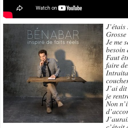
J’étais
Grosse 
Je me s
besoin 
Faut êt
faire d
Intrait
coucher
J’ai di
je rentr
Non n’i
d’accor
J’aurai
c’était