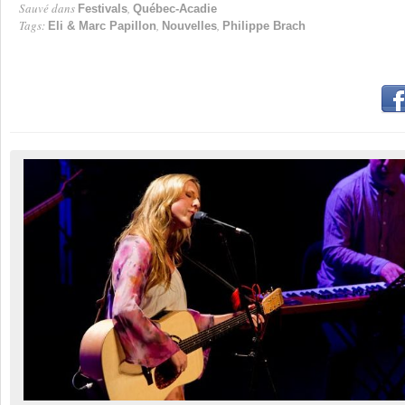
Sauvé dans
,
Festivals
Québec-Acadie
Tags:
,
,
Eli & Marc Papillon
Nouvelles
Philippe Brach