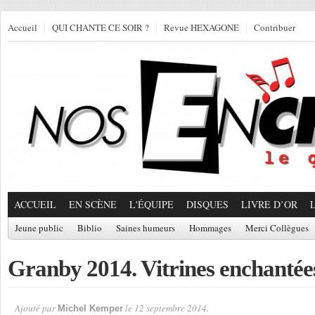
Accueil
QUI CHANTE CE SOIR ?
Revue HEXAGONE
Contribuer
ACCUEIL
EN SCÈNE
L'ÉQUIPE
DISQUES
LIVRE D’OR
Jeune public
Biblio
Saines humeurs
Hommages
Merci Collègues
Granby 2014. Vitrines enchantées
Ajouté par
le 12 septembre 2014.
Michel Kemper
Par