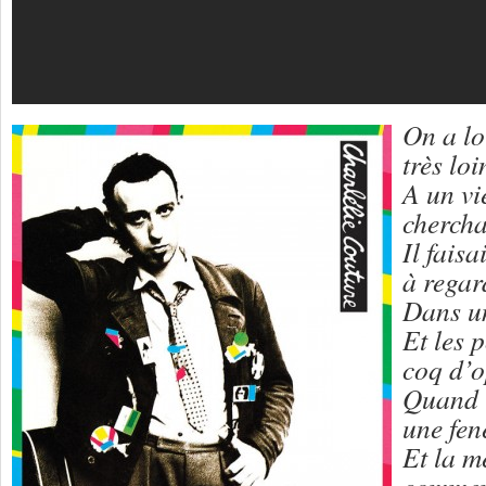
On a lo
très lo
A un vi
chercha
Il faisa
à regard
Dans un
Et les p
coq d’o
Quand l
une fen
Et la 
comment