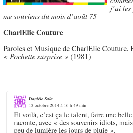
j’ai les
me souviens du mois d’août 75
CharlElie Couture
Paroles et Musique de CharlElie Couture. 
« Pochette surprise »
(1981)
3 Réponses à
CharlElie Couture « La b
d’août 75 »
Danièle Sala
12 octobre 2014 à 16 h 49 min
Et voilà, c’est ça le talent, faire une bel
raconte, avec « des souvenirs idiots, mai
peu de lumière les jours de pluie ».