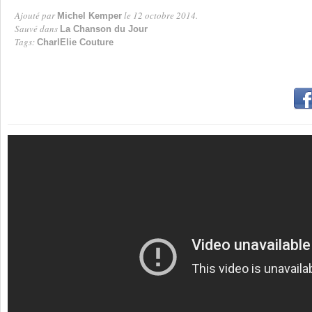
Ajouté par
le 12 octobre 2014.
Michel Kemper
Par
Sauvé dans
La Chanson du Jour
Tags:
CharlElie Couture