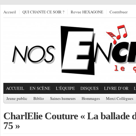
Accueil
QUI CHANTE CE SOIR ?
Revue HEXAGONE
Contribuer
ACCUEIL
EN SCÈNE
L'ÉQUIPE
DISQUES
LIVRE D’OR
Jeune public
Biblio
Saines humeurs
Hommages
Merci Collègues
CharlElie Couture « La ballade 
75 »