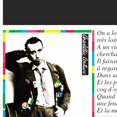
On a lo
très lo
A un vi
chercha
Il faisa
à regard
Dans un
Et les p
coq d’o
Quand l
une fen
Et la 
comment