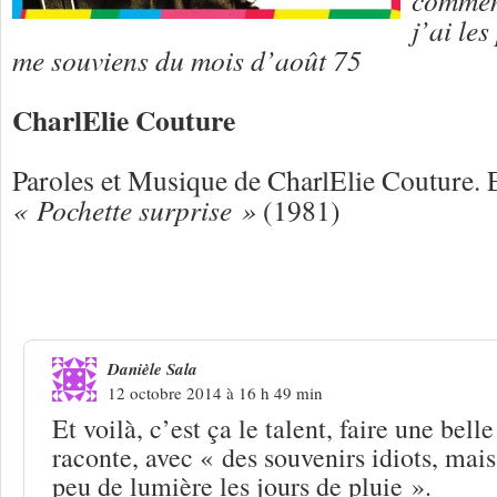
j’ai les
me souviens du mois d’août 75
CharlElie Couture
Paroles et Musique de CharlElie Couture. 
« Pochette surprise »
(1981)
3 Réponses à
CharlElie Couture « La b
d’août 75 »
Danièle Sala
12 octobre 2014 à 16 h 49 min
Et voilà, c’est ça le talent, faire une bel
raconte, avec « des souvenirs idiots, mai
peu de lumière les jours de pluie ».