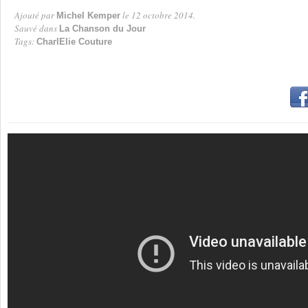
Ajouté par
le 12 octobre 2014.
Michel Kemper
Par
Sauvé dans
La Chanson du Jour
Tags:
CharlElie Couture