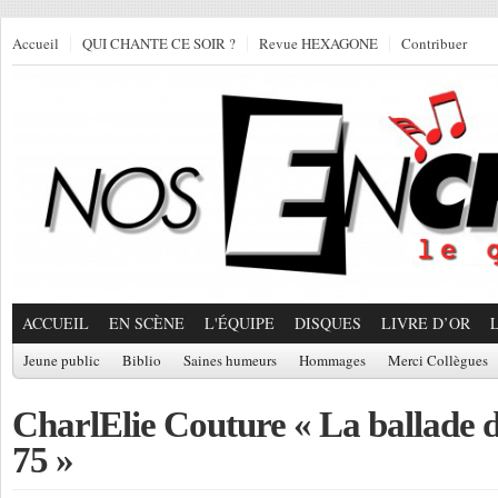
Accueil
QUI CHANTE CE SOIR ?
Revue HEXAGONE
Contribuer
ACCUEIL
EN SCÈNE
L'ÉQUIPE
DISQUES
LIVRE D’OR
Jeune public
Biblio
Saines humeurs
Hommages
Merci Collègues
CharlElie Couture « La ballade 
75 »