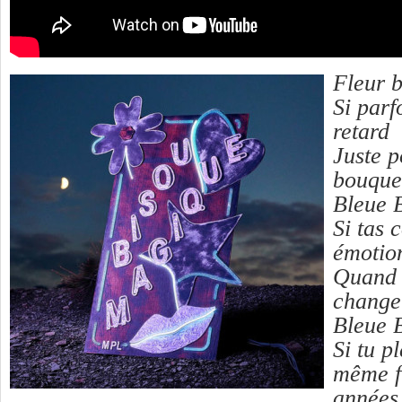
Fleur b
Si parf
retard
Juste p
bouque
Bleue 
Si tas
émotion
Quand t
change
Bleue 
Si tu p
même f
années