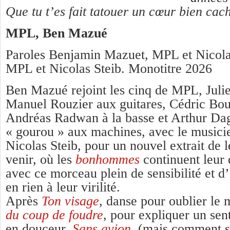
Que tu t’es fait tatouer un cœur bien cac
MPL, Ben Mazué
Paroles Benjamin Mazuet, MPL et Nicola
MPL et Nicolas Steib. Monotitre 2026
Ben Mazué rejoint les cinq de MPL, Julie
Manuel Rouzier aux guitares, Cédric Bout
Andréas Radwan à la basse et Arthur Daga
« gourou » aux machines, avec le musicie
Nicolas Steib, pour un nouvel extrait de 
venir, où les
bonhommes
continuent leur 
avec ce morceau plein de sensibilité et d
en rien à leur virilité.
Après
Ton visage
, danse pour oublier le
du coup de foudre
, pour expliquer un se
en douceur,
Sans avion
, (mais comment s