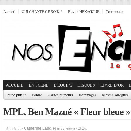
Accueil
QUI CHANTE CE SOIR ?
Revue HEXAGONE
Contribuer
ACCUEIL
EN SCÈNE
L'ÉQUIPE
DISQUES
LIVRE D’OR
Jeune public
Biblio
Saines humeurs
Hommages
Merci Collègues
MPL, Ben Mazué « Fleur bleue »
Ajouté par
le 11 janvier 2026.
Catherine Laugier
Par