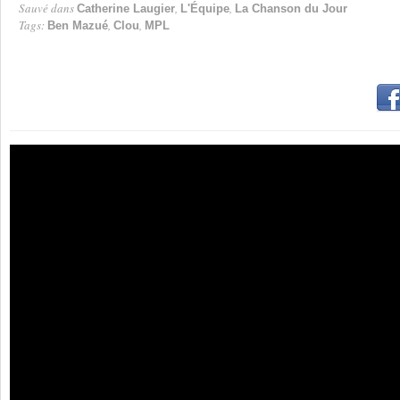
Sauvé dans
,
,
Catherine Laugier
L'Équipe
La Chanson du Jour
Tags:
,
,
Ben Mazué
Clou
MPL