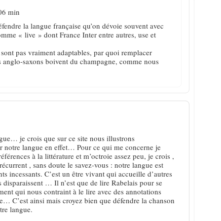
06 min
éfendre la langue française qu’on dévoie souvent avec
omme « live » dont France Inter entre autres, use et
e sont pas vraiment adaptables, par quoi remplacer
les anglo-saxons boivent du champagne, comme nous
gue… je crois que sur ce site nous illustrons
r notre langue en effet… Pour ce qui me concerne je
érences à la littérature et m’octroie assez peu, je crois ,
récurrent , sans doute le savez-vous : notre langue est
s incessants. C’est un être vivant qui accueille d’autres
 disparaissent … Il n’est que de lire Rabelais pour se
nt qui nous contraint à le lire avec des annotations
e… C’est ainsi mais croyez bien que défendre la chanson
tre langue.