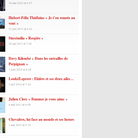
30 mai 2024 at 8:07
Hubert-Félix Thiéfaine « Je t’en remets au
vent »
31 juil 2013 at 4:42
Sinsémilia « Respire »
28 jan 2017 at 7:00
Davy Kilembé « Dans les entrailles de
Perpignan »
3 juin 2025 at 6:05
Louki/Leprest : Elzière et ses deux ailes…
3 juil 2014 at 7:44
Julien Clerc « Femmes je vous aime »
8 mar 2013 at 6:00
Chevalrex, lui face au monde et ses lueurs
1 mai 2021 at 8:34