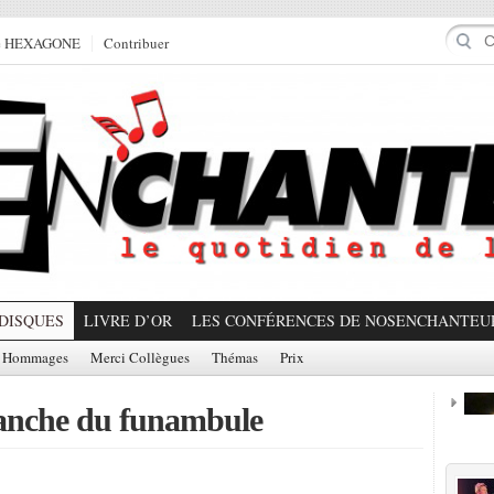
e HEXAGONE
Contribuer
DISQUES
LIVRE D’OR
LES CONFÉRENCES DE NOSENCHANTEU
Hommages
Merci Collègues
Thémas
Prix
evanche du funambule
Prom
Partager!