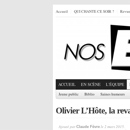
Accueil
QUI CHANTE CE SOIR ?
Revu
ACCUEIL
EN SCÈNE
L'ÉQUIPE
Jeune public
Biblio
Saines humeurs
Olivier L’Hôte, la r
Ajouté par
le 2 mars 2015.
Claude Fèvre