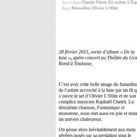
Sauvé dans
,
,
Claude Fèvre
En scène
L'Éq
Tags:
,
Nouvelles
Olivier L'Hôte
28 février 2015, sortie d’album « De la
lune »
,
apéro concert au Théâtre du Gr
Rond à Toulouse,
C’est avec cette belle image du funambu
de l’artiste accroché à la lune par un fil 
s’ouvre le set d’Olivier L’Hôte et de son
complice musicien Raphaël Chetrit. La
deuxième chanson,
Fantastique et
monotone
, nous met aussi en joie et insta
un univers chaleureux.
On pense alors inévitablement aux mots
sévères posés sur sa prestation sous le