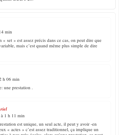
14 min
n « set » est assez précis dans ce cas, on peut dire que
 variable, mais c’est quand même plus simple de dire
2 h 06 min
e: une prestation .
riel
 à 1 h 11 min
restation est unique, un seul acte, il peut y avoir -en
eux « actes » c’est assez traditionnel, ça implique un
ties à peu près égales, alors qu’une prestation, ça peut