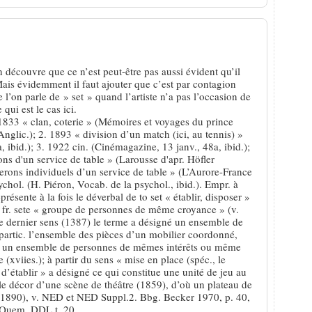
 découvre que ce n’est peut-être pas aussi évident qu’il
ais évidemment il faut ajouter que c’est par contagion
’on parle de » set » quand l’artiste n’a pas l’occasion de
qui est le cas ici.
. 1833 « clan, coterie » (Mémoires et voyages du prince
nglic.); 2. 1893 « division d’un match (ici, au tennis) »
, ibid.); 3. 1922 cin. (Cinémagazine, 13 janv., 48a, ibid.);
s d'un service de table » (Larousse d'apr. Höfler
perons individuels d’un service de table » (L’Aurore-France
sychol. (H. Piéron, Vocab. de la psychol., ibid.). Empr. à
représente à la fois le déverbal de to set « établir, disposer »
’a. fr. sete « groupe de personnes de même croyance » (v.
e ce dernier sens (1387) le terme a désigné un ensemble de
 partic. l’ensemble des pièces d’un mobilier coordonné,
s.), un ensemble de personnes de mêmes intérêts ou même
e (xviies.); à partir du sens « mise en place (spéc., le
, d’établir » a désigné ce qui constitue une unité de jeu au
le décor d’une scène de théâtre (1859), d’où un plateau de
. (1890), v. NED et NED Suppl.2. Bbg. Becker 1970, p. 40,
 Quem. DDL t. 20.