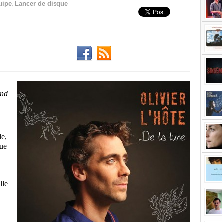
,
uipe
Lancer de disque
and
le,
que
lle