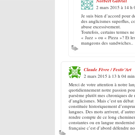
Norbert Gabriel
2 mars 2015 à 14 h 
Je suis bien d’accord pour d
des anglicismes superflus, c
abuse excessivement.
Toutefois, certains termes n
« Jazz » ou « Pizza »? Et 
mangeons des sandwiches..
Claude Fèvre / Festiv'Art
2 mars 2015 à 13 h 04 min
Merci de votre attention à notre lan
quotidiennement notre passion pou
parsème plutôt mes chroniques de réf
d’anglicismes. Mais c’est un débat 
constituée historiquement d’emprunt
langues. Des mots arrivent, d’autres
rendre compte de ce long chemineme
constantes ou en langue modernisé
française c’est d’abord défendre no