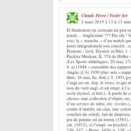
Claude Fèvre / Festiv'Art
2 mars 2015 à 13 h 13 min
Et finalement en creusant un peu on
paraît… Anglicisme ??? Pas sûr ! M
avec la « manche » d’un match que l
jouer intégralement son concert , ce 
Prononc.: [sεt]. Étymol. et Hist. 1
Puckler Muskau, II, 374 ds Höfler A
(Les Sports athlétiques, 20 mai, 17a
4. a) [1948 « ensemble des napperon
Anglic.)]; b) 1950 plur. sets « nap
libre, 26 mai, 8a, ibid.); 5. 1951 p
l’angl.set att. dep. le xives. et qui 
issu du vieil angl. et un empr. à l
secte étymol. et hist.). À partir d
choses, une collection d’objets, en
d’un service de table, etc. (xviie
centre d’intérêt, un clan, une coteri
coucher du soleil), fait de disposer
jeu de paume ou au tennis (1561), 
cin. (1912), et l’empl. en psychol
239, 337. − Bonn. 1920, p. 128. −