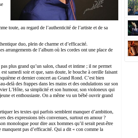
se
me toute, au regard de l’authenticité de l’artiste et de sa
entique duo, plein de charme et d’efficacité.
les arrangements de l’album où les cordes ont une place de
 pas plus grand qu’un salon, chaud et intime ; il ne permet
est samedi soir et que, sans doute, le bouche à oreille faisant
 cinquième et dernier concert au Grand Rond. C’est bien
au-delà des frappes dans les mains et des ondulations sur son
ivier L’Hôte, sa simplicité et son humour, son violoneux qui
c jeune et enthousiaste. On a même vu un bébé ouvrir grand
rtiquer les textes qui parfois semblent manquer d’ambition,
vers des expressions très convenues, surtout en amour ?
 son monologue pour dire aux hommes qu’il serait peut-être
e manquent pas d’efficacité. Qui a dit « con comme la