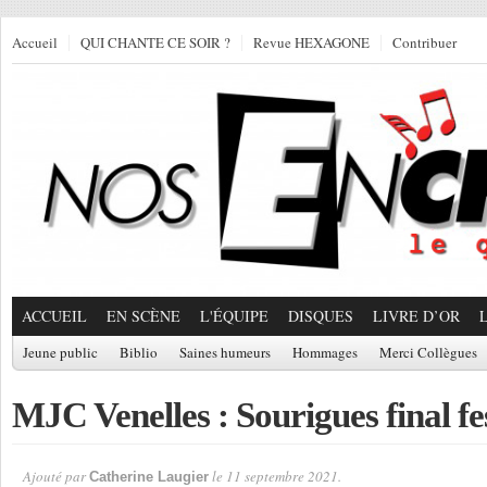
Accueil
QUI CHANTE CE SOIR ?
Revue HEXAGONE
Contribuer
ACCUEIL
EN SCÈNE
L'ÉQUIPE
DISQUES
LIVRE D’OR
Jeune public
Biblio
Saines humeurs
Hommages
Merci Collègues
MJC Venelles : Sourigues final fes
Ajouté par
le 11 septembre 2021.
Catherine Laugier
Par