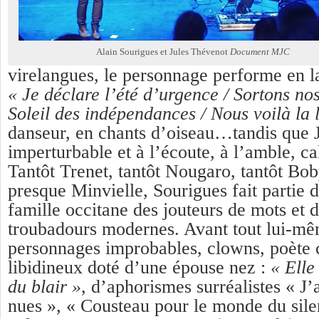
Alain Sourigues et Jules Thévenot
Document MJC
virelangues, le personnage performe en la
« Je déclare l’été d’urgence / Sortons no
Soleil des indépendances / Nous voilà la 
danseur, en chants d’oiseau…tandis que 
imperturbable et à l’écoute, à l’amble, c
Tantôt Trenet, tantôt Nougaro, tantôt Bo
presque Minvielle, Sourigues fait partie 
famille occitane des jouteurs de mots et d
troubadours modernes. Avant tout lui-mê
personnages improbables, clowns, poète c
libidineux doté d’une épouse
nez :
« Elle 
du blair »
, d’aphorismes surréalistes « J
nues », « Cousteau pour le monde du sile