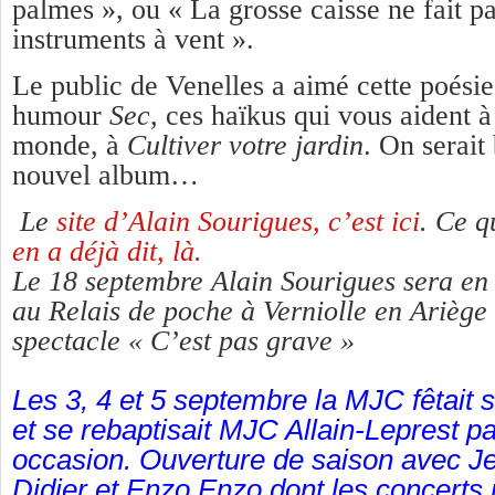
palmes », ou « La grosse caisse ne fait pa
instruments à vent ».
Le public de Venelles a aimé cette poésie 
humour
Sec
, ces haïkus qui vous aident 
monde, à
Cultiver votre jardin
.
On serait
nouvel album…
Le
site d’Alain Sourigues, c’est ici
. Ce 
en a déjà dit, là.
Le 18 septembre Alain Sourigues sera en
au Relais de poche à Verniolle en Ariège
spectacle « C’est pas grave »
Les 3, 4 et 5 septembre la MJC fêtait 
et se rebaptisait MJC Allain-Leprest 
occasion. Ouverture de saison avec 
Didier et Enzo Enzo dont les concerts 