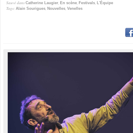
Sauvé dans
,
,
,
Catherine Laugier
En scène
Festivals
L'Équipe
Tags:
,
,
Alain Sourigues
Nouvelles
Venelles