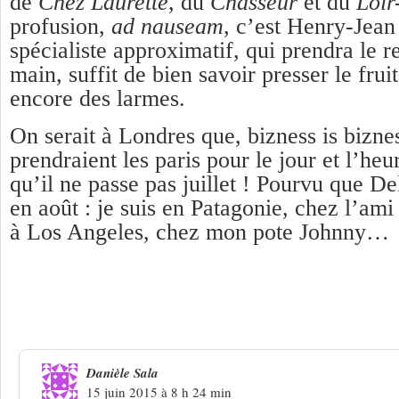
de
Chez Laurette
, du
Chasseur
et du
Loir
profusion,
ad nauseam
, c’est Henry-Jean 
spécialiste approximatif, qui prendra le r
main, suffit de bien savoir presser le fruit
encore des larmes.
On serait à Londres que, bizness is bizn
prendraient les paris pour le jour et l’heu
qu’il ne passe pas juillet ! Pourvu que D
en août : je suis en Patagonie, chez l’ami
à Los Angeles, chez mon pote Johnny…
28 Réponses à
La star de la télé et les 
meurent ou vont mourir
Danièle Sala
15 juin 2015 à 8 h 24 min