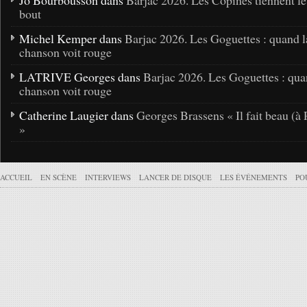
Jo Bourbousson dans
Barjac 2026. Les Copines tiennent l
bout
Michel Kemper dans
Barjac 2026. Les Goguettes : quand l
chanson voit rouge
LATRIVE Georges dans
Barjac 2026. Les Goguettes : qua
chanson voit rouge
Catherine Laugier dans
Georges Brassens « Il fait beau (à 
»
ACCUEIL
EN SCÈNE
INTERVIEWS
LANCER DE DISQUE
LES ÉVÉNEMENTS
PO