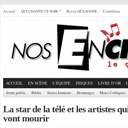
Accueil
QUI CHANTE CE SOIR ?
Revue HEXAGONE
Contribuer
ACCUEIL
EN SCÈNE
L'ÉQUIPE
DISQUES
LIVRE D’OR
Jeune public
Biblio
Saines humeurs
Hommages
Merci Collègues
La star de la télé et les artistes 
vont mourir