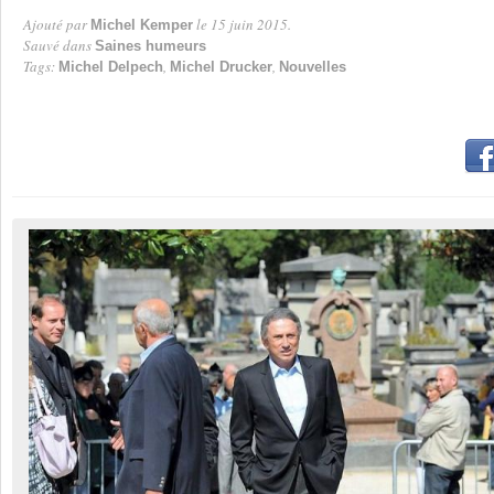
Ajouté par
le 15 juin 2015.
Michel Kemper
Par
Sauvé dans
Saines humeurs
Tags:
,
,
Michel Delpech
Michel Drucker
Nouvelles