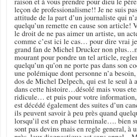
raison et à vous prendre pour dieu le pèr
leçon de professionalisme!! Je ne suis pas
attitude de la part d’un journaliste qui n
quelqu’un remette en cause son article! V
le droit de ne pas aimer un artiste, un ac
comme c’est ici le cas… pour dire vrai je
grand fan de Michel Drucker non plus…ma
mourant pour pondre un tel article, regle
quelqu’un qu’on ne porte pas dans son coe
une polémique dont personne n’a besoin, e
dos de Michel Delpech, qui est le seul à 
dans cette histoire…désolé mais vous ete
ridicule… et puis pour votre information
est décédé également des suites d’un can
ils peuvent savoir à peu près quand quelq
lorsqu’il est en phase terminale…. bien s
sont pas devins mais en regle general, à 
près, leur diagnostique est sans appel…M