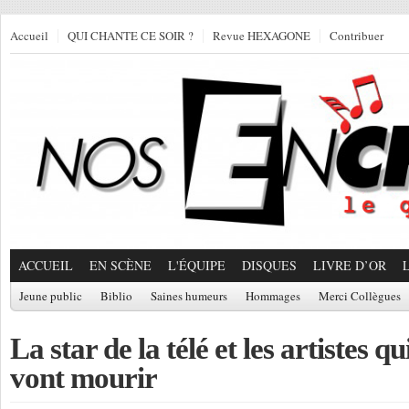
Accueil
QUI CHANTE CE SOIR ?
Revue HEXAGONE
Contribuer
ACCUEIL
EN SCÈNE
L'ÉQUIPE
DISQUES
LIVRE D’OR
Jeune public
Biblio
Saines humeurs
Hommages
Merci Collègues
La star de la télé et les artistes 
vont mourir