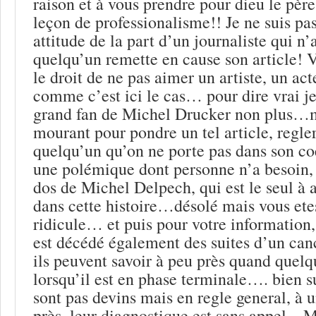
raison et à vous prendre pour dieu le pèr
leçon de professionalisme!! Je ne suis pas
attitude de la part d’un journaliste qui n
quelqu’un remette en cause son article! V
le droit de ne pas aimer un artiste, un ac
comme c’est ici le cas… pour dire vrai je
grand fan de Michel Drucker non plus…ma
mourant pour pondre un tel article, regle
quelqu’un qu’on ne porte pas dans son coe
une polémique dont personne n’a besoin, e
dos de Michel Delpech, qui est le seul à 
dans cette histoire…désolé mais vous ete
ridicule… et puis pour votre information
est décédé également des suites d’un can
ils peuvent savoir à peu près quand quelq
lorsqu’il est en phase terminale…. bien s
sont pas devins mais en regle general, à 
près, leur diagnostique est sans appel…M