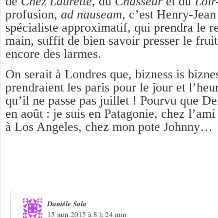
de
Chez Laurette
, du
Chasseur
et du
Loir
profusion,
ad nauseam
, c’est Henry-Jean 
spécialiste approximatif, qui prendra le r
main, suffit de bien savoir presser le fruit
encore des larmes.
On serait à Londres que, bizness is bizn
prendraient les paris pour le jour et l’heu
qu’il ne passe pas juillet ! Pourvu que D
en août : je suis en Patagonie, chez l’ami
à Los Angeles, chez mon pote Johnny…
28 Réponses à
La star de la télé et les 
meurent ou vont mourir
Danièle Sala
15 juin 2015 à 8 h 24 min