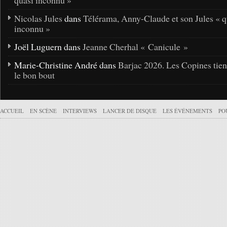
quasi inconnu »
Nicolas Jules
dans
Télérama, Anny-Claude et son Jules « q
inconnu »
Joël Luguern dans
Jeanne Cherhal « Canicule »
Marie-Christine André dans
Barjac 2026. Les Copines tie
le bon bout
ACCUEIL
EN SCÈNE
INTERVIEWS
LANCER DE DISQUE
LES ÉVÉNEMENTS
PO