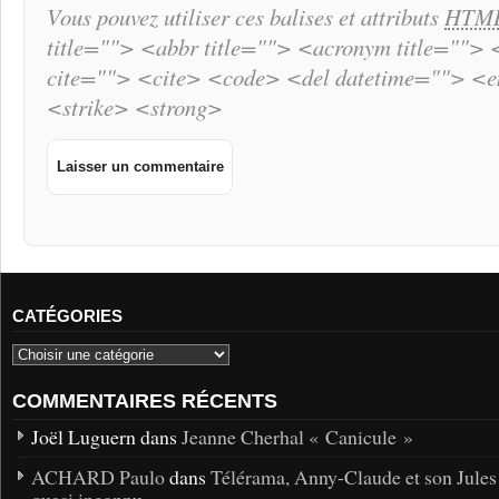
Vous pouvez utiliser ces balises et attributs
HTM
title=""> <abbr title=""> <acronym title="">
cite=""> <cite> <code> <del datetime=""> <
<strike> <strong>
CATÉGORIES
COMMENTAIRES RÉCENTS
Joël Luguern dans
Jeanne Cherhal « Canicule »
ACHARD Paulo
dans
Télérama, Anny-Claude et son Jules