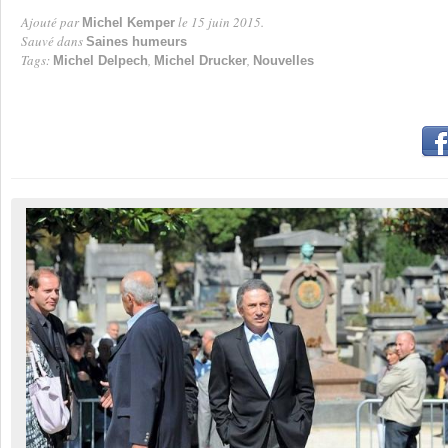
Ajouté par
le 15 juin 2015.
Michel Kemper
Par
Sauvé dans
Saines humeurs
Tags:
,
,
Michel Delpech
Michel Drucker
Nouvelles