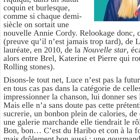
coquin et burlesque,
comme si chaque demi-
siècle on sortait une
nouvelle Annie Cordy. Relookage donc, 
(preuve qu’il n’est jamais trop tard), de 
lauréate, en 2010, de la
Nouvelle star
, éc
alors entre Brel, Katerine et Pierre qui rou
Rolling stones).
Disons-le tout net, Luce n’est pas la futu
en tous cas pas dans la catégorie de celle
impressionner la chanson, lui donner ses l
Mais elle n’a sans doute pas cette préten
sucrerie, un bonbon plein de calories, de
une galerie marchande elle tiendrait le r
Bon, bon… C’est du Haribo et con à la f
mais drôlement bon aussi : une gourmand