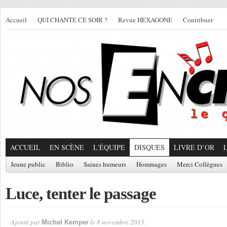
Accueil
QUI CHANTE CE SOIR ?
Revue HEXAGONE
Contribuer
ACCUEIL
EN SCÈNE
L'ÉQUIPE
DISQUES
LIVRE D’OR
Jeune public
Biblio
Saines humeurs
Hommages
Merci Collègues
Luce, tenter le passage
Ajouté par
le 8 novembre 2015.
Michel Kemper
Par