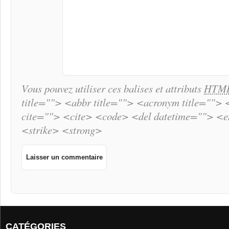
Vous pouvez utiliser ces balises et attributs
HTM
title=""> <abbr title=""> <acronym title="">
cite=""> <cite> <code> <del datetime=""> <
<strike> <strong>
CATÉGORIES