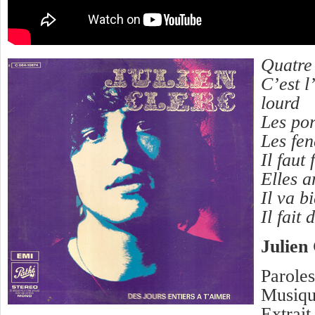
Quatre
C’est l
lourd
Les por
Les fen
Il faut
Elles a
Il va b
Il fait
Julien
Paroles
Musique
Extrait