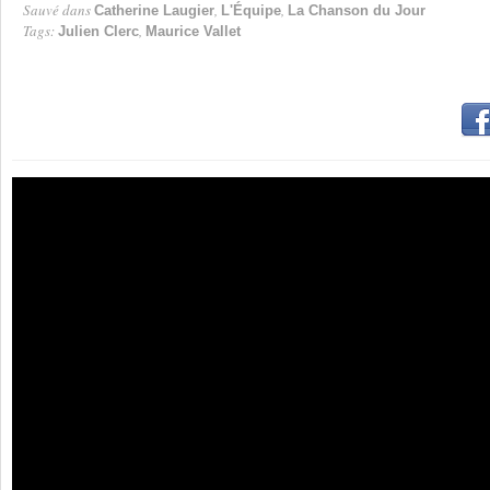
Sauvé dans
,
,
Catherine Laugier
L'Équipe
La Chanson du Jour
Tags:
,
Julien Clerc
Maurice Vallet