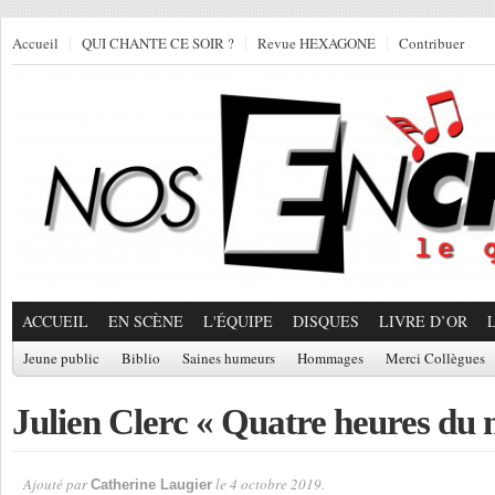
Accueil
QUI CHANTE CE SOIR ?
Revue HEXAGONE
Contribuer
ACCUEIL
EN SCÈNE
L'ÉQUIPE
DISQUES
LIVRE D’OR
Jeune public
Biblio
Saines humeurs
Hommages
Merci Collègues
Julien Clerc « Quatre heures du 
Ajouté par
le 4 octobre 2019.
Catherine Laugier
Par