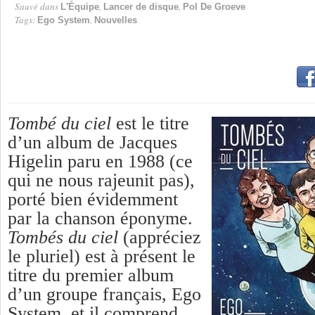
Sauvé dans
,
,
L'Équipe
Lancer de disque
Pol De Groeve
Tags:
,
Ego System
Nouvelles
Tombé du ciel
est le titre
d’un album de Jacques
Higelin paru en 1988 (ce
qui ne nous rajeunit pas),
porté bien évidemment
par la ch
anson éponyme.
Tombés du ciel
(appréciez
le pluriel) est à présent le
titre du premier album
d’un groupe français, Ego
System, et il comprend,