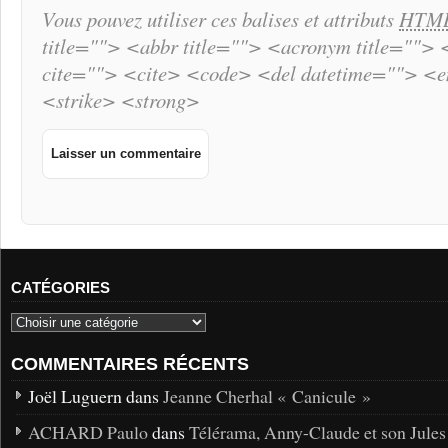
Vous pouvez utiliser ces balises et attributs
HTM
title=""> <abbr title=""> <acronym title="">
cite=""> <cite> <code> <del datetime=""> <
<strike> <strong>
CATÉGORIES
COMMENTAIRES RÉCENTS
Joël Luguern dans
Jeanne Cherhal « Canicule »
ACHARD Paulo
dans
Télérama, Anny-Claude et son Jules