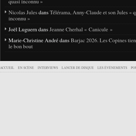
quasi inconnu »
Nicolas Jules
dans
Télérama, Anny-Claude et son Jules « q
inconnu »
Joël Luguern dans
Jeanne Cherhal « Canicule »
Marie-Christine André dans
Barjac 2026. Les Copines tie
le bon bout
ACCUEIL
EN SCÈNE
INTERVIEWS
LANCER DE DISQUE
LES ÉVÉNEMENTS
PO