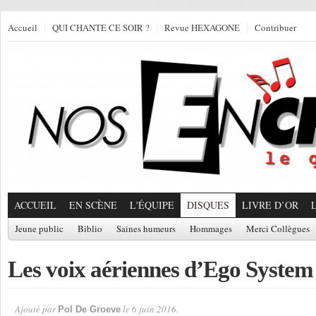
Accueil
QUI CHANTE CE SOIR ?
Revue HEXAGONE
Contribuer
ACCUEIL
EN SCÈNE
L'ÉQUIPE
DISQUES
LIVRE D’OR
Jeune public
Biblio
Saines humeurs
Hommages
Merci Collègues
Les voix aériennes d’Ego System
Ajouté par
le 6 juin 2016.
Pol De Groeve
Par