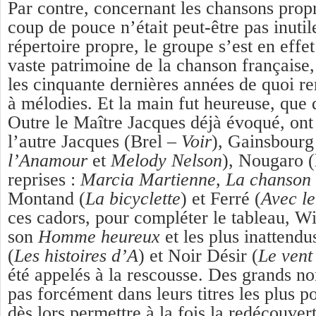
Par contre, concernant les chansons propr
coup de pouce n’était peut-être pas inutil
répertoire propre, le groupe s’est en effet
va
ste patrimoine de la chanson française,
les cinquante dernières années de quoi re
à mélodies. Et la main fut heureuse, que 
Outre le Maître Jacques déjà évoqué, on
l’autre Jacques (Brel –
Voir
), Gainsbourg
l’Anamour
et
Melody Nelson
), Nougaro (
reprises :
Marcia Martienne, La chanson
Montand (
La bicyclette
) et Ferré (
Avec l
ces cadors, pour compléter le tableau, Wi
son
Homme heureux
et les plus inattend
(
Les histoires d’A
) et Noir Désir (
Le vent
été appelés à la rescousse. Des grands no
pas forcément dans leurs titres les plus p
dès lors permettre à la fois la redécouve