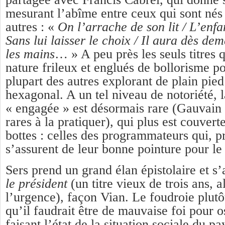
mesurant l’abîme entre ceux qui sont nés 
autres : «
On l’arrache de son lit / L’enfa
Sans lui laisser le choix / Il aura dès dem
les mains
… » A peu près les seuls titres 
nature frileux et englués de bollorisme po
plupart des autres explorant de plain pie
hexagonal. A un tel niveau de notoriété, 
« engagée » est désormais rare (Gauvain 
rares à la pratiquer), qui plus est couverte
bottes : celles des programmateurs qui, p
s’assurent de leur bonne pointure pour le
Sers prend un grand élan épistolaire et s
le président
(un titre vieux de trois ans, a
l’urgence), façon Vian. Le foudroie plutôt
qu’il faudrait être de mauvaise foi pour o
faisant l’état de la situation sociale du pa