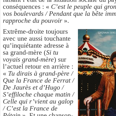
conséquences : «
C’est le peuple qui gro
vos boulevards / Pendant que la bête im
rapproche du pouvoir
».
Extrême-droite toujours
avec une aussi touchante
qu’inquiétante adresse à
sa grand-mère (
Si tu
voyais grand-mère
) sur
l’actuel retour en arrière :
«
Tu dirais à grand-père /
Que la France de Ferrat /
De Jaurès et d’Hugo /
S’effiloche chaque matin /
Celle qui r’vient au galop
/ C’est la France de
Pétain
». Et une chanson-