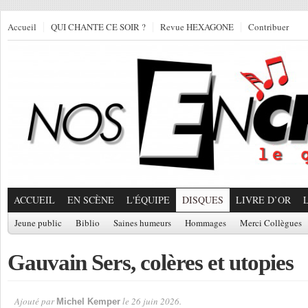
Accueil
QUI CHANTE CE SOIR ?
Revue HEXAGONE
Contribuer
ACCUEIL
EN SCÈNE
L'ÉQUIPE
DISQUES
LIVRE D’OR
Jeune public
Biblio
Saines humeurs
Hommages
Merci Collègues
Gauvain Sers, colères et utopies
Ajouté par
le 26 juin 2026.
Michel Kemper
Par