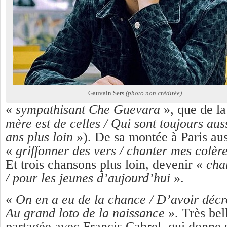
Gauvain Sers
(photo non créditée)
«
sympathisant Che Guevara
», que de l
mère est de celles / Qui sont toujours auss
ans plus loin
»). De sa montée à Paris aus
«
griffonner des vers / chanter mes colère
Et trois chansons plus loin, devenir «
cha
/ pour les jeunes d’aujourd’hui
».
«
On en a eu de la chance / D’avoir décr
Au grand loto de la naissance
». Très bel
partagée avec Francis Cabrel, qui donne s