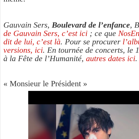
Gauvain Sers,
Boulevard de l’enfance
, 
de Gauvain Sers, c’est ici
;
ce que
NosEn
dit de lui, c’est là
. Pour se procurer
l’alb
versions, ici
. En tournée de concerts, le
à la Fête de l’Humanité,
autres dates ici
« Monsieur le Président »