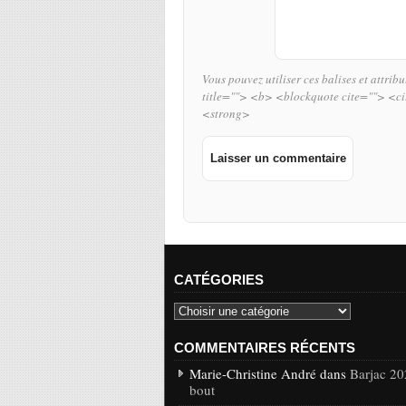
Vous pouvez utiliser ces balises et attrib
title=""> <b> <blockquote cite=""> <c
<strong>
CATÉGORIES
COMMENTAIRES RÉCENTS
Marie-Christine André dans
Barjac 20
bout