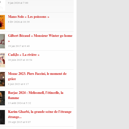
9 jan 2020 at 7:00
Mano Solo « Les poissons »
8 fév 2026 at 10:39
Gilbert Bécaud « Monsieur Winter go home
»
19 jan 2017 at 8:40
CadiJo « La rivière »
10 juin 2025 at 10:54
Mozac 2023. Piers Faccini, le moment de
grâce
8 juil 2023 at 8:17
Barjac 2024 : Melissmell, l’étincelle, la
flamme
13 août 2024 at 5:32
Karim Gharbi, la grande scène de l’étrange
étrange...
29 sept 2015 at 9:07