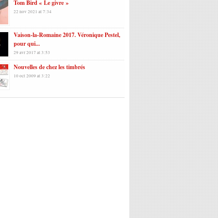
Tom Bird « Le givre »
22 nov 2021 at 7:34
Vaison-la-Romaine 2017. Véronique Pestel,
pour qui...
29 avr 2017 at 3:53
Nouvelles de chez les timbrés
10 oct 2009 at 3:22