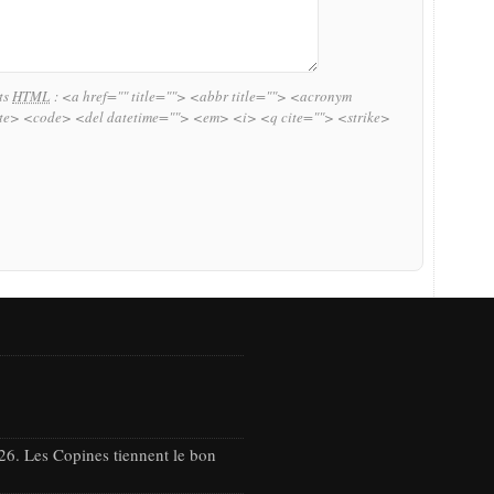
uts
HTML
:
<a href="" title=""> <abbr title=""> <acronym
ite> <code> <del datetime=""> <em> <i> <q cite=""> <strike>
26. Les Copines tiennent le bon