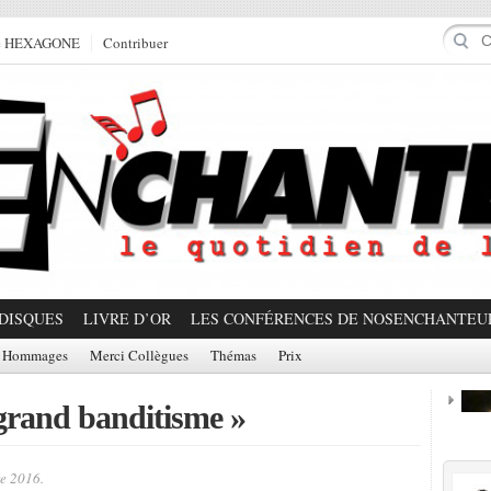
e HEXAGONE
Contribuer
DISQUES
LIVRE D’OR
LES CONFÉRENCES DE NOSENCHANTEU
Hommages
Merci Collègues
Thémas
Prix
grand banditisme »
Prom
e 2016.
Partager!