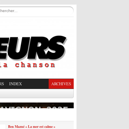
RS
INDEX
ARCHIVES
enade Enchantée
Ben Mazué « La mer est calme »