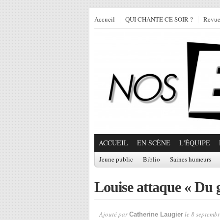
Accueil
QUI CHANTE CE SOIR ?
Revu
ACCUEIL
EN SCÈNE
L'ÉQUIPE
Jeune public
Biblio
Saines humeurs
Louise attaque « Du 
Ajouté par
le 8 septembr
Catherine Laugier