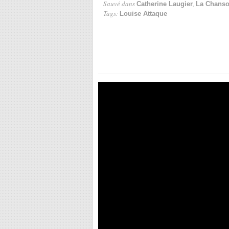
Sauvé dans
,
Catherine Laugier
La Chanso
Tags:
Louise Attaque