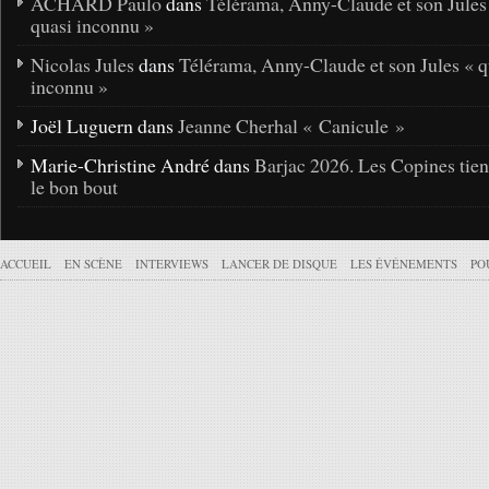
ACHARD Paulo
dans
Télérama, Anny-Claude et son Jules
quasi inconnu »
Nicolas Jules
dans
Télérama, Anny-Claude et son Jules « q
inconnu »
Joël Luguern dans
Jeanne Cherhal « Canicule »
Marie-Christine André dans
Barjac 2026. Les Copines tie
le bon bout
ACCUEIL
EN SCÈNE
INTERVIEWS
LANCER DE DISQUE
LES ÉVÉNEMENTS
PO