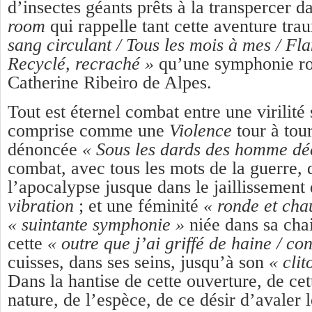
d’insectes géants prêts à la transpercer d
room
qui rappelle tant cette aventure tra
sang circulant / Tous les mois à mes / Fla
Recyclé, recraché »
qu’une symphonie ro
Catherine Ribeiro de Alpes.
Tout est éternel combat entre une virilité
comprise comme une
Violence
tour à tou
dénoncée
« Sous les dards des homme dé
combat, avec tous les mots de la guerre, 
l’apocalypse jusque dans le jaillissement
vibration
; et une féminité
« ronde et cha
« suintante symphonie »
niée dans sa chai
cette
« outre que j’ai griffé de haine / co
cuisses, dans ses seins, jusqu’à son
« cli
Dans la hantise de cette ouverture, de cet
nature, de l’espèce, de ce désir d’avaler 