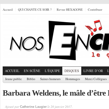
Accueil
QUI CHANTE CE SOIR ?
Revue HEXAGONE
Contribuer
ACCUEIL
EN SCÈNE
L'ÉQUIPE
DISQUES
LIVRE D’OR
Jeune public
Biblio
Saines humeurs
Hommages
Merci Collègues
Barbara Weldens, le mâle d’êtr
Ajouté par
le 20 janvier 2017.
Catherine Laugier
Par