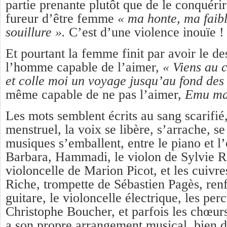
partie prenante plutôt que de le conquérir 
fureur d’être femme
« ma honte, ma faib
souillure ».
C’est d’une violence inouïe !
Et pourtant la femme finit par avoir le de
l’homme capable de l’aimer,
« Viens au c
et colle moi un voyage jusqu’au fond des 
même capable de ne pas l’aimer,
Emu mai
Les mots semblent écrits au sang scarifié
menstruel, la voix se libère, s’arrache, s
musiques s’emballent, entre le piano et l’
Barbara, Hammadi, le violon de Sylvie R
violoncelle de Marion Picot, et les cuivr
Riche, trompette de Sébastien Pagès, renf
guitare, le violoncelle électrique, les per
Christophe Boucher, et parfois les chœu
a son propre arrangement musical, bien d