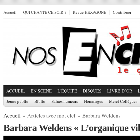
Accueil
QUI CHANTE CE SOIR ?
Revue HEXAGONE
Contribuer
ACCUEIL
EN SCÈNE
L'ÉQUIPE
DISQUES
LIVRE D’OR
Jeune public
Biblio
Saines humeurs
Hommages
Merci Collègues
Accueil
» Articles avec mot clef » Barbara Weldens
Barbara Weldens « L’organique vi