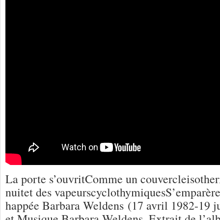
La porte s’ouvritComme un couvercleisother
nuitet des vapeurscyclothymiquesS’emparèr
happée Barbara Weldens (17 avril 1982-19 ju
et Musique Barbara Weldens. Extrait de l’a