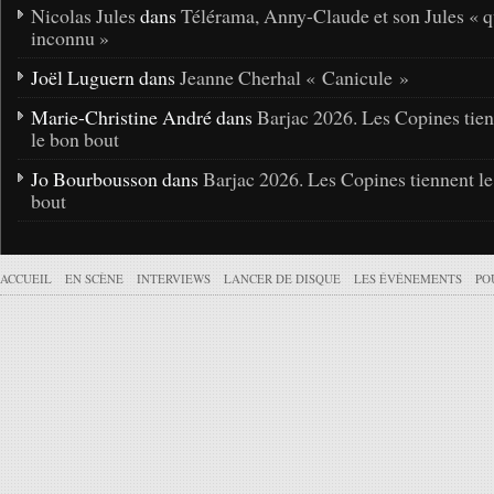
Nicolas Jules
dans
Télérama, Anny-Claude et son Jules « q
inconnu »
Joël Luguern dans
Jeanne Cherhal « Canicule »
Marie-Christine André dans
Barjac 2026. Les Copines tie
le bon bout
Jo Bourbousson dans
Barjac 2026. Les Copines tiennent l
bout
ACCUEIL
EN SCÈNE
INTERVIEWS
LANCER DE DISQUE
LES ÉVÉNEMENTS
PO