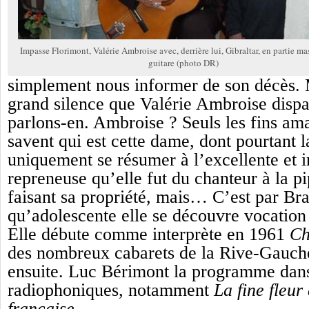
Impasse Florimont, Valérie Ambroise avec, derrière lui, Gibraltar, en partie ma
guitare (photo DR)
simplement nous informer de son décès. 
grand silence que Valérie Ambroise dispar
parlons-en. Ambroise ? Seuls les fins am
savent qui est cette dame, dont pourtant l
uniquement se résumer à l’excellente et i
repreneuse qu’elle fut du chanteur à la p
faisant sa propriété, mais… C’est par Br
qu’adolescente elle se découvre vocation
Elle débute comme interprète en 1961
Ch
des nombreux cabarets de la Rive-Gauch
ensuite. Luc Bérimont la programme dans
radiophoniques, notamment
La fine fleu
française
.