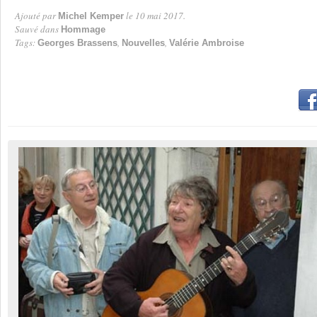
Ajouté par
le 10 mai 2017.
Michel Kemper
Par
Sauvé dans
Hommage
Tags:
,
,
Georges Brassens
Nouvelles
Valérie Ambroise