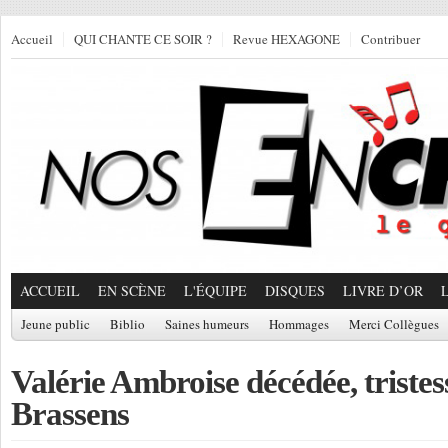
Accueil
QUI CHANTE CE SOIR ?
Revue HEXAGONE
Contribuer
ACCUEIL
EN SCÈNE
L'ÉQUIPE
DISQUES
LIVRE D’OR
Jeune public
Biblio
Saines humeurs
Hommages
Merci Collègues
Valérie Ambroise décédée, tristes
Brassens