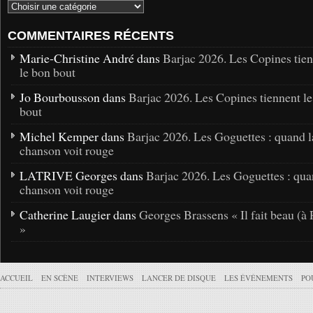
COMMENTAIRES RÉCENTS
Marie-Christine André dans
Barjac 2026. Les Copines tie
le bon bout
Jo Bourbousson dans
Barjac 2026. Les Copines tiennent l
bout
Michel Kemper dans
Barjac 2026. Les Goguettes : quand l
chanson voit rouge
LATRIVE Georges dans
Barjac 2026. Les Goguettes : qua
chanson voit rouge
Catherine Laugier dans
Georges Brassens « Il fait beau (à 
»
ACCUEIL
EN SCÈNE
INTERVIEWS
LANCER DE DISQUE
LES ÉVÉNEMENTS
PO