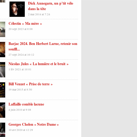
Dick Annegarn, un p’tit vélo
dans la tête
2 mai 2014 at 7:24
Célestin « Ma mère »
20 sept 2023 at 8:08
Barjac 2024. Ben Herbert Larue, retenir son
souffl...
27 sept 2024 at 10:12
Nicolas Jules « La lumière et le bruit »
1 fév 2021 at 10:01
Bill Veuzet « Prise de terre »
19 mar 2015 at 8:50
Laffaille comble lacune
4 juin 2010 at 9:08
Georges Chelon « Notre Dame »
10 avr 2020 at 12:29