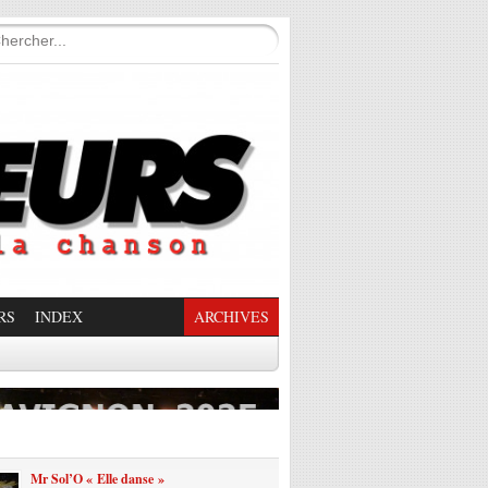
RS
INDEX
ARCHIVES
enade Enchantée
Mr Sol’O « Elle danse »