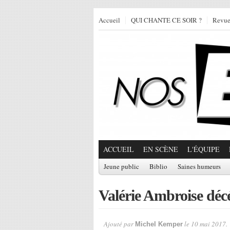
Accueil
QUI CHANTE CE SOIR ?
Revu
ACCUEIL
EN SCÈNE
L'ÉQUIPE
Jeune public
Biblio
Saines humeurs
Valérie Ambroise décé
Ajouté par
le 10 mai 2017.
Michel Kemper