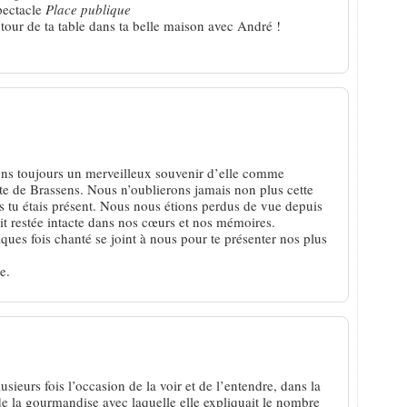
pectacle
Place publique
our de ta table dans ta belle maison avec André !
ns toujours un merveilleux souvenir d’elle comme
ète de Brassens. Nous n’oublierons jamais non plus cette
rs tu étais présent. Nous nous étions perdus de vue depuis
t restée intacte dans nos cœurs et nos mémoires.
ues fois chanté se joint à nous pour te présenter nos plus
e.
usieurs fois l’occasion de la voir et de l’entendre, dans la
e la gourmandise avec laquelle elle expliquait le nombre