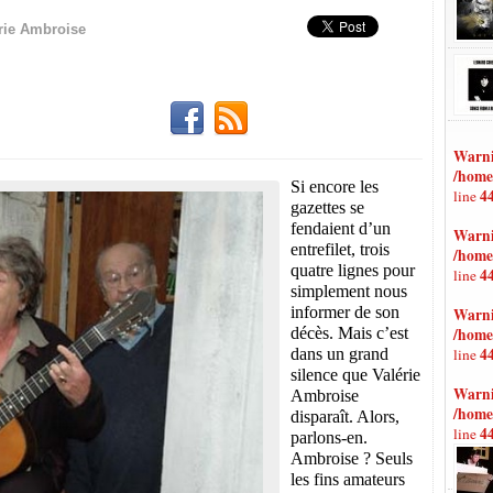
rie Ambroise
Warn
/home
Si encore les
4
line
gazettes se
fendaient d’un
Warn
entrefilet, trois
/home
quatre lignes pour
4
line
simplement nous
informer de son
Warn
décès. Mais c’est
/home
4
dans un grand
line
silence que Valérie
Warn
Ambroise
/home
disparaît. Alors,
4
line
parlons-en.
Ambroise ? Seuls
les fins amateurs