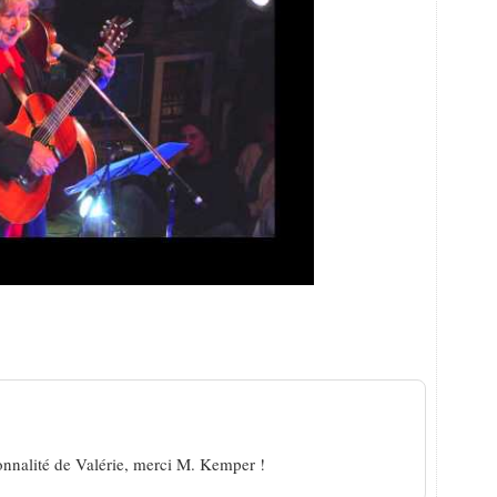
 décédée, tristesse chez Brassens
onnalité de Valérie, merci M. Kemper !