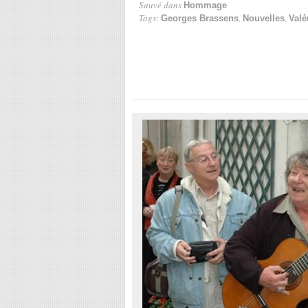
Sauvé dans
Hommage
Tags:
,
,
Georges Brassens
Nouvelles
Valé