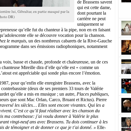
de Brassens savent
qui est cette dame,
rière lui, Gibraltar, en partie masqué par la
dont pourtant la
photo DR)
carrière ne peut
uniquement se
epreneuse qu’elle fut du chanteur à la pipe, non en en faisant
qu’adolescente elle se découvre vocation pour la chanson.
hez le marquis
, un des nombreux cabarets de la Rive-Gauche
 programme dans ses émissions radiophoniques, notamment
 voix, basse et chaude, profonde et chaleureuse, un de ces
a chanteuse Mireille dira d’elle qu’elle est « comme un
L’atout est appréciable qui sonde plus encore l’émotion.
1987, pour qu’enfin elle enregistre Brassens, avec la
 contrebassiste (deux de ses premiers 33 tours de Valérie
rdet qu’elle a mis en musique ; un autre,
Places publiques
,
gueurs que sont Mac Orlan, Carco, Bruant et Rictus). Pierre
aversé les siècles… Elles sont encore vivantes. Qui les a
vivent. C’est ce qu’il faut réaliser avec les chanson du
pris ma contrebasse: j’ai voulu donner à Valérie le plus
urant vingt-neuf ans avec Brassens. Tu dois continuer à les
mais de témoigner et de donner ce que je t’ai donné. »
Elle-