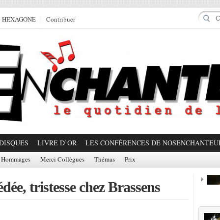
e HEXAGONE
Contribuer
DISQUES
LIVRE D’OR
LES CONFÉRENCES DE NOSENCHANTEU
Hommages
Merci Collègues
Thémas
Prix
dée, tristesse chez Brassens
Prom
Partager!