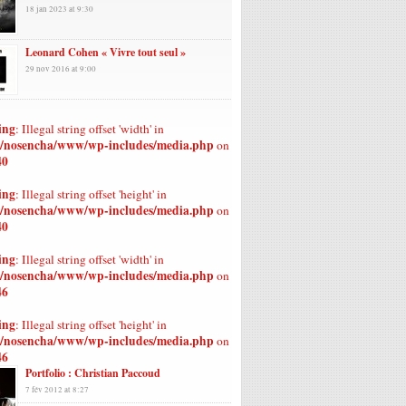
18 jan 2023 at 9:30
Leonard Cohen « Vivre tout seul »
29 nov 2016 at 9:00
ing
: Illegal string offset 'width' in
/nosencha/www/wp-includes/media.php
on
40
ing
: Illegal string offset 'height' in
/nosencha/www/wp-includes/media.php
on
40
ing
: Illegal string offset 'width' in
/nosencha/www/wp-includes/media.php
on
46
ing
: Illegal string offset 'height' in
/nosencha/www/wp-includes/media.php
on
46
Portfolio : Christian Paccoud
7 fév 2012 at 8:27