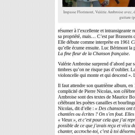
Impasse Florimont, Valérie Ambroise avec, der
guitare (
résumer à l’excellente et intransigeante r
sa propriété, mais… C’est par Brassens 
Elle débute comme interprète en 1961
C
qu’elle écume ensuite. Luc Bérimont la
La fine fleur de la Chanson française
.
Valérie Ambroise surprend d’abord par sa
timbres qu’on ne risque pas d’oublier. L
violoncelle qui monte et qui descend ». 
Il faut attendre son quatrième album, en 
complicité de Pierre Nicolas, son célèbre
Ambroise sont des textes de Maurice Bou
célébrant les poètes canailles et bourlin
Nicolas, dit d’elle :
« Des chansons ont tr
chantées ou écrites ? On s’en fout. Elles 
« Vieux », et c’est pour cela que j’ai re
possible de ce que j’avais reçu et vécu d
chanter, accroche-toi, c’est à toi désor