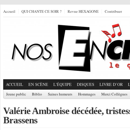
Accueil
QUI CHANTE CE SOIR ?
Revue HEXAGONE
Contribuer
ACCUEIL
EN SCÈNE
L'ÉQUIPE
DISQUES
LIVRE D’OR
Jeune public
Biblio
Saines humeurs
Hommages
Merci Collègues
Valérie Ambroise décédée, tristes
Brassens