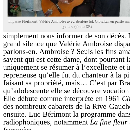
Impasse Florimont, Valérie Ambroise avec, derrière lui, Gibraltar, en partie ma
guitare (photo DR)
simplement nous informer de son décès. 
grand silence que Valérie Ambroise dispar
parlons-en. Ambroise ? Seuls les fins am
savent qui est cette dame, dont pourtant l
uniquement se résumer à l’excellente et i
repreneuse qu’elle fut du chanteur à la p
faisant sa propriété, mais… C’est par Br
qu’adolescente elle se découvre vocation
Elle débute comme interprète en 1961
Ch
des nombreux cabarets de la Rive-Gauch
ensuite. Luc Bérimont la programme dans
radiophoniques, notamment
La fine fleu
française
.