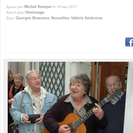
Ajouté par
le 10 mai 2017.
Michel Kemper
Par
Sauvé dans
Hommage
Tags:
,
,
Georges Brassens
Nouvelles
Valérie Ambroise