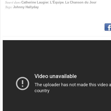
Sauvé dans
,
,
Catherine Laugier
L'Équipe
La Chanson du Jour
Tags:
Johnny Hallyday