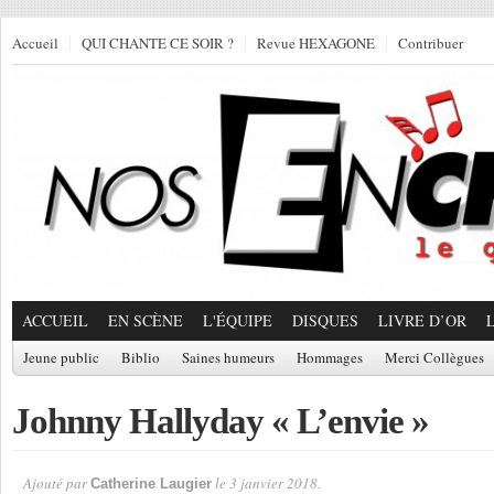
Accueil
QUI CHANTE CE SOIR ?
Revue HEXAGONE
Contribuer
ACCUEIL
EN SCÈNE
L'ÉQUIPE
DISQUES
LIVRE D’OR
Jeune public
Biblio
Saines humeurs
Hommages
Merci Collègues
Johnny Hallyday « L’envie »
Ajouté par
le 3 janvier 2018.
Catherine Laugier
Par