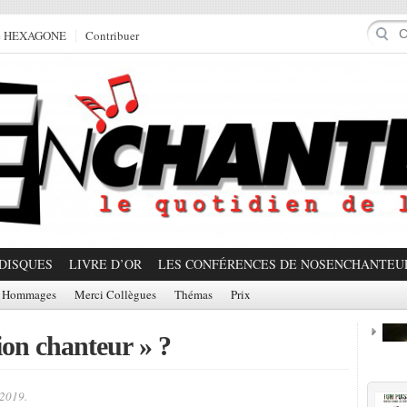
e HEXAGONE
Contribuer
DISQUES
LIVRE D’OR
LES CONFÉRENCES DE NOSENCHANTEU
Hommages
Merci Collègues
Thémas
Prix
ion chanteur » ?
Prom
 2019.
Partager!