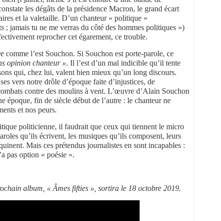
constate les dégâts de la présidence Macron, le grand écart
aires et la valetaille. D’un chanteur « politique »
ats ; jamais tu ne me verras du côté des hommes politiques »)
ffectivement reprocher cet égarement, ce trouble.
re comme l’est Souchon. Si Souchon est porte-parole, ce
ns opinion chanteur »
. Il l’est d’un mal indicible qu’il tente
ons qui, chez lui, valent bien mieux qu’un long discours.
 ses vers notre drôle d’époque faite d’injustices, de
s combats contre des moulins à vent. L’œuvre d’Alain Souchon
e époque, fin de siècle début de l’autre : le chanteur ne
ents et nos peurs.
litique politicienne, il faudrait que ceux qui tiennent le micro
paroles qu’ils écrivent, les musiques qu’ils composent, leurs
aquinent. Mais ces prétendus journalistes en sont incapables :
y’a pas option « poésie ».
rochain album, « Âmes fifties », sortira le 18 octobre 2019.