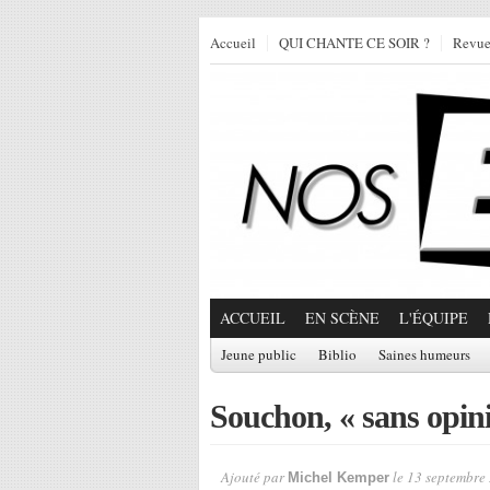
Accueil
QUI CHANTE CE SOIR ?
Revu
ACCUEIL
EN SCÈNE
L'ÉQUIPE
Jeune public
Biblio
Saines humeurs
Souchon, « sans opin
Ajouté par
le 13 septembre
Michel Kemper