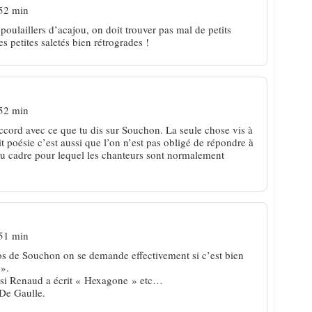
 52 min
oulaillers d’acajou, on doit trouver pas mal de petits
s petites saletés bien rétrogrades !
 52 min
ccord avec ce que tu dis sur Souchon. La seule chose vis à
ait poésie c’est aussi que l’on n’est pas obligé de répondre à
 du cadre pour lequel les chanteurs sont normalement
 51 min
os de Souchon on se demande effectivement si c’est bien
 ».
si Renaud a écrit « Hexagone » etc…
 De Gaulle.