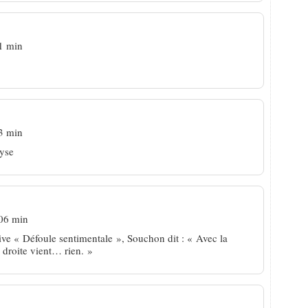
1 min
3 min
lyse
 06 min
e live « Défoule sentimentale », Souchon dit : « Avec la
a droite vient… rien. »