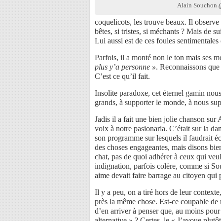
Alain Souchon
(
coquelicots, les trouve beaux. Il observe
bêtes, si tristes, si méchants ? Mais de su
Lui aussi est de ces foules sentimentales 
Parfois, il a monté non le ton mais ses m
plus y’a personne »
. Reconnaissons que l
C’est ce qu’il fait.
Insolite paradoxe, cet éternel gamin nous
grands, à supporter le monde, à nous sup
Jadis il a fait une bien jolie chanson sur
voix à notre pasionaria. C’était sur la
son programme sur lesquels il faudrait é
des choses engageantes, mais disons bienv
chat, pas de quoi adhérer à ceux qui veul
indignation, parfois colère, comme si So
aime devait faire barrage au citoyen qui 
Il y a peu, on a tiré hors de leur contexte
près la même chose. Est-ce coupable de r
d’en arriver à penser que, au moins pour
alternative » ? Certes, le « J’avoue plutô