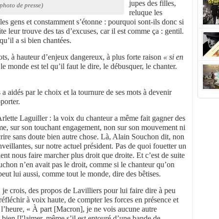
jupes des filles,
photo de presse)
reluque les
 les gens et constamment s’étonne : pourquoi sont-ils donc si
ite leur trouve des tas d’excuses, car il est comme ça : gentil.
qu’il a si bien chantées.
ots, à hauteur d’enjeux dangereux, à plus forte raison
« si en
e monde est tel qu’il faut le dire, le débusquer, le chanter.
 a aidés par le choix et la tournure de ses mots à devenir
porter.
 Arlette Laguiller : la voix du chanteur a même fait gagner des
 dame, sur son touchant engagement, non sur son mouvement ni
crire sans doute bien autre chose. Là, Alain Souchon dit, non
eillantes, sur notre actuel président. Pas de quoi fouetter un
ent nous faire marcher plus droit que droite. Et c’est de suite
uchon n’en avait pas le droit, comme si le chanteur qu’on
peut lui aussi, comme tout le monde, dire des bêtises.
, je crois, des propos de Lavilliers pour lui faire dire à peu
éfléchir à voix haute, de compter les forces en présence et
 l’heure, « À part [Macron], je ne vois aucune autre
t bien [l']aimer, même s’il est entouré d’une bande de