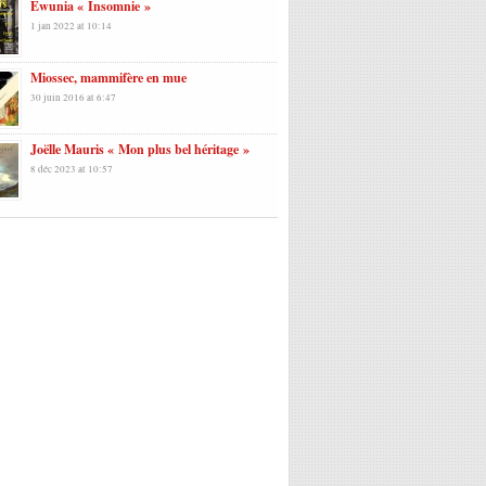
Ewunia « Insomnie »
1 jan 2022 at 10:14
Miossec, mammifère en mue
30 juin 2016 at 6:47
Joëlle Mauris « Mon plus bel héritage »
8 déc 2023 at 10:57