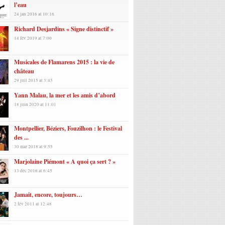
l’eau
24 jan 2016 at 10:16
Richard Desjardins « Signe distinctif »
14 fév 2019 at 7:00
Musicales de Flamarens 2015 : la vie de
château
29 juil 2015 at 3:45
Yann Malau, la mer et les amis d’abord
18 juin 2020 at 11:01
Montpellier, Béziers, Fouzilhon : le Festival
des ...
30 mar 2018 at 9:55
Marjolaine Piémont « A quoi ça sert ? »
13 déc 2016 at 6:45
Jamait, encore, toujours…
2 fév 2011 at 12:48