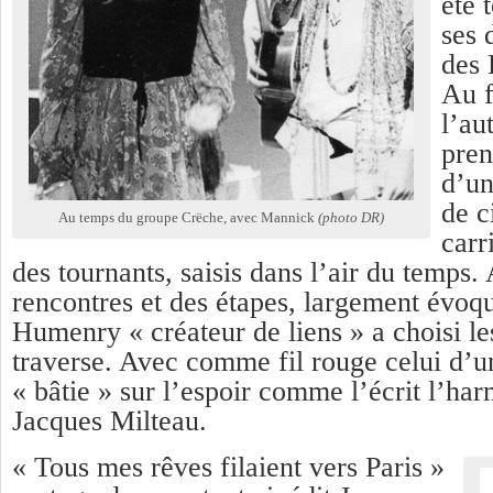
été 
ses 
des 
Au f
l’au
pren
d’un
de c
Au temps du groupe Crëche, avec Mannick
(photo DR)
carr
des tournants, saisis dans l’air du temps. 
rencontres et des étapes, largement évoq
Humenry « créateur de liens » a choisi l
traverse. Avec comme fil rouge celui d’
« bâtie » sur l’espoir comme l’écrit l’har
Jacques Milteau.
« Tous mes rêves filaient vers Paris »