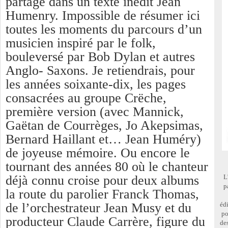
partage dans un texte inédit Jean
Humenry. Impossible de résumer ici
toutes les moments du parcours d’un
musicien inspiré par le folk,
bouleversé par Bob Dylan et autres
Anglo- Saxons. Je retiendrais, pour
les années soixante-dix, les pages
consacrées au groupe Crëche,
première version (avec Mannick,
Gaëtan de Courrèges, Jo Akepsimas,
Bernard Haillant et… Jean Huméry)
de joyeuse mémoire. Ou encore le
tournant des années 80 où le chanteur
déjà connu croise pour deux albums
L
p
la route du parolier Franck Thomas,
de l’orchestrateur Jean Musy et du
éd
po
producteur Claude Carrère, figure du
des