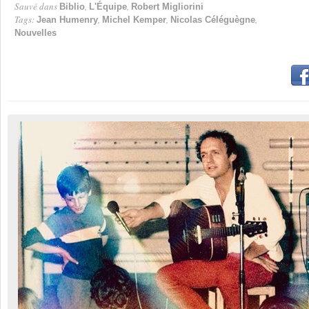
Sauvé dans
,
,
Biblio
L'Équipe
Robert Migliorini
Tags:
,
,
,
Jean Humenry
Michel Kemper
Nicolas Céléguègne
Nouvelles