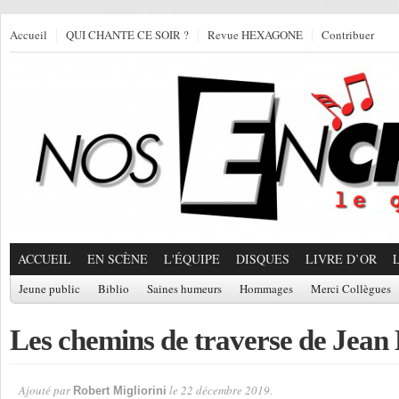
Accueil
QUI CHANTE CE SOIR ?
Revue HEXAGONE
Contribuer
ACCUEIL
EN SCÈNE
L'ÉQUIPE
DISQUES
LIVRE D’OR
Jeune public
Biblio
Saines humeurs
Hommages
Merci Collègues
Les chemins de traverse de Jea
Ajouté par
le 22 décembre 2019.
Robert Migliorini
Par