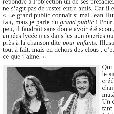
répondre à l’objection un de ses préfacier
ne s’agit pas de rester entre amis. Car il 
« Le grand public connaît si mal Jean Hu
fait, mais je parle du
grand public
! Pour
peu, il faudrait sans doute avoir été scout
années lycéennes dans les aumôneries ou 
près à la chanson dite
pour enfants.
Illus
tout à fait, mais en dehors des clous ; c’es
ce que j’aime
. »
Qui 
le s
créd
chan
musi
Un o
tant