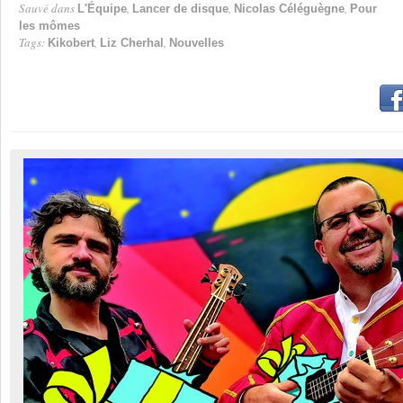
Sauvé dans
,
,
,
L'Équipe
Lancer de disque
Nicolas Céléguègne
Pour
les mômes
Tags:
,
,
Kikobert
Liz Cherhal
Nouvelles