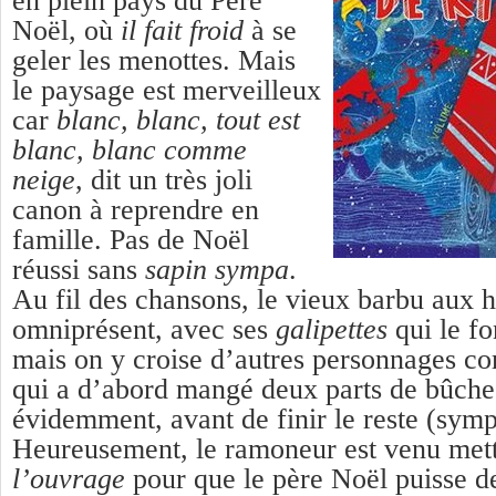
en plein pays du Père
Noël, où
il fait froid
à se
geler les menottes. Mais
le paysage est merveilleux
car
blanc, blanc, tout est
blanc, blanc comme
neige
, dit un très joli
canon à reprendre en
famille. Pas de Noël
réussi sans
sapin sympa
.
Au fil des chansons, le vieux barbu aux h
omniprésent, avec ses
galipettes
qui le fo
mais on y croise d’autres personnages c
qui a d’abord mangé deux parts de bûche,
évidemment, avant de finir le reste (symp
Heureusement, le ramoneur est venu met
l’ouvrage
pour que le père Noël puisse d