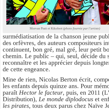
Morvan Pratt et Kikobert
(photo fournie par l’artiste)
surmédiatisation de la chanson jeune publi
des orfèvres, des auteurs compositeurs in
continuent, bon gré, mal gré, leur petit
chemin. Le public – qui, seul, décide du s
reconnaître et les apprécier depuis longt
de cette engeance.
Mine de rien, Nicolas Berton écrit, comp
les enfants depuis quinze ans. Pour mémo
paraît
Hector le facteur
, puis, en 2011 (L
Distribution),
Le monde diplodocus
et en
les pirates
, tous deux parus chez Naïve Je