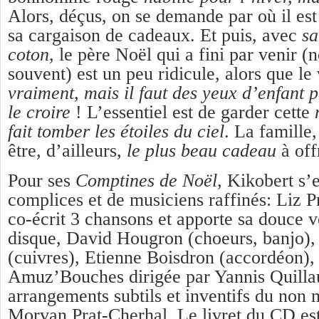
Alors, déçus, on se demande par où il est
sa cargaison de cadeaux. Et puis, avec
sa
coton
, le père Noël qui a fini par venir (
souvent) est un peu ridicule, alors que le 
vraiment, mais il faut des yeux d’enfant p
le croire
! L’essentiel est de garder cette
fait tomber les étoiles du ciel
. La famille,
être, d’ailleurs,
le plus beau cadeau
à off
Pour ses
Comptines de Noël
, Kikobert s’
complices et de musiciens raffinés: Liz P
co-écrit 3 chansons et apporte sa douce v
disque, David Hougron (choeurs, banjo),
(cuivres), Etienne Boisdron (accordéon),
Amuz’Bouches dirigée par Yannis Quillau
arrangements subtils et inventifs du non 
Morvan Prat-Cherhal. Le livret du CD est