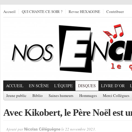
Accueil
QUI CHANTE CE SOIR ?
Revue HEXAGONE
Contribuer
ACCUEIL
EN SCÈNE
L'ÉQUIPE
DISQUES
LIVRE D’OR
Jeune public
Biblio
Saines humeurs
Hommages
Merci Collègues
Avec Kikobert, le Père Noël est 
Ajouté par
le 22 novembre 2023.
Nicolas Céléguègne
Par