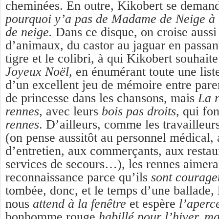
cheminées. En outre, Kikobert se demande
pourquoi y’a pas de Madame de Neige
à
de neige.
Dans ce disque, on croise auss
d’animaux, du castor au jaguar en passan
tigre et le colibri, à qui Kikobert souhai
J
oyeux Noël
, en énumérant toute une liste
d’un excellent jeu de mémoire entre paren
de princesse dans les chansons, mais
La r
rennes
, avec leurs
bois pas droits
, qui fo
rennes
. D’ailleurs, comme les travailleur
(on pense aussitôt au personnel médical,
d’entretien, aux commerçants, aux restau
services de secours…), les rennes aimera
reconnaissance parce qu’ils
sont courage
tombée, donc, et le temps d’une ballade, l
nous
attend à la fenêtre
et espère
l’aperc
bonhomme rouge
habillé pour l’hiver, ma