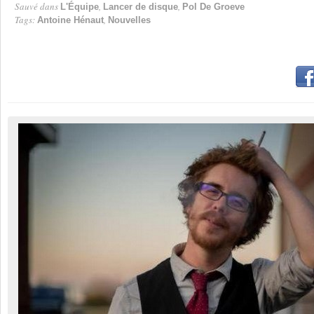
Sauvé dans
,
,
L'Équipe
Lancer de disque
Pol De Groeve
Tags:
,
Antoine Hénaut
Nouvelles