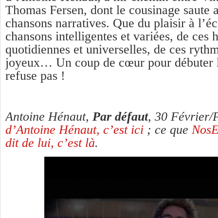
Thomas Fersen, dont le cousinage saute 
chansons narratives. Que du plaisir à l’é
chansons intelligentes et variées, de ces h
quotidiennes et universelles, de ces ryth
joyeux… Un coup de cœur pour débuter l
refuse pas !
Antoine Hénaut,
Par défaut
, 30 Février
d’Antoine Hénaut, c’est ici
; ce que
NosE
dit de lui, c’est là
.