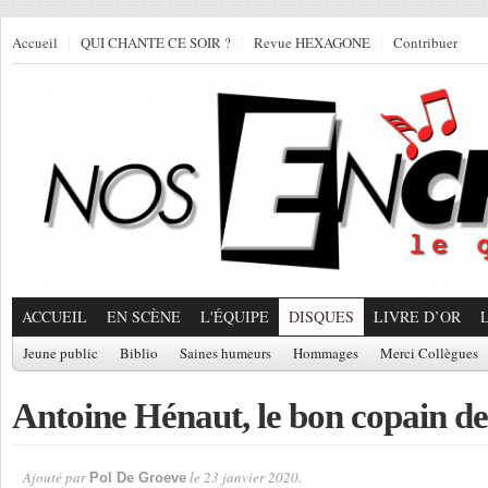
Accueil
QUI CHANTE CE SOIR ?
Revue HEXAGONE
Contribuer
ACCUEIL
EN SCÈNE
L'ÉQUIPE
DISQUES
LIVRE D’OR
Jeune public
Biblio
Saines humeurs
Hommages
Merci Collègues
Antoine Hénaut, le bon copain de
Ajouté par
le 23 janvier 2020.
Pol De Groeve
Par