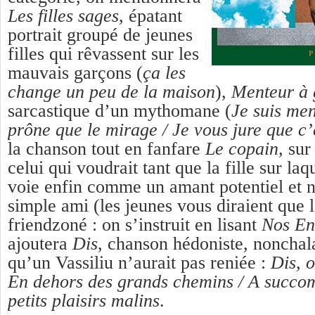
Les filles sages
, épatant
portrait groupé de jeunes
filles qui rêvassent sur les
mauvais garçons (
ça les
change un peu de la maison
),
Menteur à 
sarcastique d’un mythomane (
Je suis men
prône que le mirage / Je vous jure que c’
la chanson tout en fanfare
Le copain,
sur 
celui qui voudrait tant que la fille sur laqu
voie enfin comme un amant potentiel et
simple ami (les jeunes vous diraient que la
friendzoné : on s’instruit en lisant
Nos En
ajoutera
Dis
, chanson hédoniste, nonchala
qu’un Vassiliu n’aurait pas reniée :
Dis, o
En dehors des grands chemins / A succom
petits plaisirs malins
.