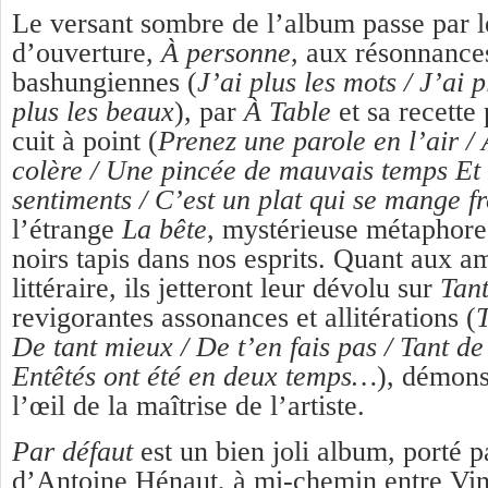
Le versant sombre de l’album passe par 
d’ouverture,
À personne
, aux résonnance
bashungiennes (
J’ai plus les mots / J’ai 
plus les beaux
), par
À Table
et sa recette
cuit à point (
Prenez une parole en l’air / 
colère / Une pincée de mauvais temps Et
sentiments / C’est un plat qui se mange fr
l’étrange
La bête
, mystérieuse métaphore
noirs tapis dans nos esprits. Quant aux a
littéraire, ils jetteront leur dévolu sur
Tant
revigorantes assonances et allitérations (
T
De tant mieux / De t’en fais pas / Tant de
Entêtés ont été en deux temps…
), démons
l’œil de la maîtrise de l’artiste.
Par défaut
est un bien joli album, porté p
d’Antoine Hénaut, à mi-chemin entre Vi