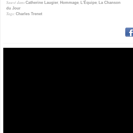
Sauvé dans
,
,
,
Catherine Laugier
Hommage
L'Équipe
La Chanson
du Jour
Tags:
Charles Trenet