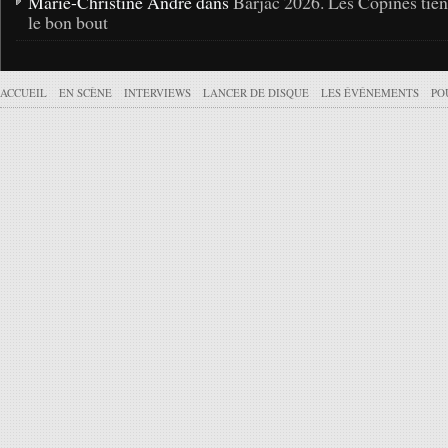
Marie-Christine André dans
Barjac 2026. Les Copines tie
le bon bout
ACCUEIL
EN SCÈNE
INTERVIEWS
LANCER DE DISQUE
LES ÉVÉNEMENTS
PO