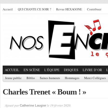
Accueil
QUI CHANTE CE SOIR ?
Revue HEXAGONE
Contribuer
ACCUEIL
EN SCÈNE
L'ÉQUIPE
DISQUES
LIVRE D’OR
Jeune public
Biblio
Saines humeurs
Hommages
Merci Collègues
Charles Trenet « Boum ! »
Ajouté par
le 19 février 2020.
Catherine Laugier
Par