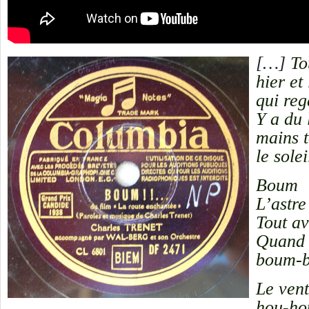
[…]
To
hier et
qui reg
Y a du 
mains t
le sole
Boum
L’astre
Tout av
Quand 
boum-
Le vent
hou-ho