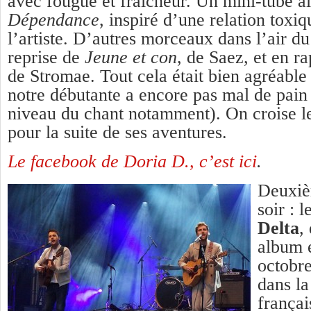
avec fougue et fraîcheur. Un mini-tube alt
Dépendance
, inspiré d’une relation toxi
l’artiste. D’autres morceaux dans l’air d
reprise de
Jeune et con
, de Saez, et en r
de Stromae. Tout cela était bien agréable
notre débutante a encore pas mal de pain 
niveau du chant notamment). On croise le
pour la suite de ses aventures.
Le facebook de Doria D., c’est ici
.
Deuxiè
soir : 
Delta
,
album 
octobr
dans la
françai