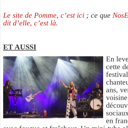
Le site de Pomme, c’est ici
; ce que
NosE
dit d’elle, c’est là
.
ET AUSSI
En leve
cette 
festiva
chanteu
ans, ve
voisin
découv
sociaux
en fran