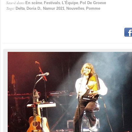
Sauvé dans
,
,
,
En scène
Festivals
L'Équipe
Pol De Groeve
Tags:
,
,
,
,
Delta
Doria D.
Namur 2021
Nouvelles
Pomme