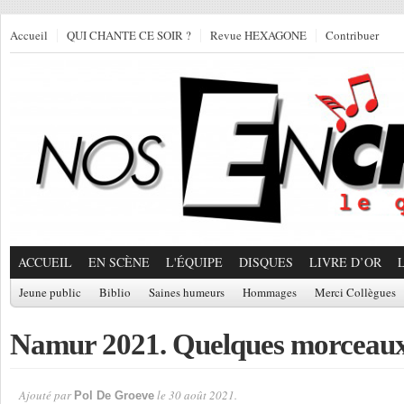
Accueil
QUI CHANTE CE SOIR ?
Revue HEXAGONE
Contribuer
ACCUEIL
EN SCÈNE
L'ÉQUIPE
DISQUES
LIVRE D’OR
Jeune public
Biblio
Saines humeurs
Hommages
Merci Collègues
Namur 2021. Quelques morceau
Ajouté par
le 30 août 2021.
Pol De Groeve
Par