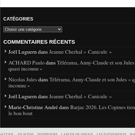
CATÉGORIES
COMMENTAIRES RÉCENTS
Joël Luguern dans
Jeanne Cherhal « Canicule »
ACHARD Paulo
dans
Télérama, Anny-Claude et son Jules
quasi inconnu »
Nicolas Jules
dans
Télérama, Anny-Claude et son Jules « q
inconnu »
Joël Luguern dans
Jeanne Cherhal « Canicule »
Marie-Christine André dans
Barjac 2026. Les Copines tie
le bon bout
ACCUEIL
EN SCÈNE
INTERVIEWS
LANCER DE DISQUE
LES ÉVÉNEMENTS
PO