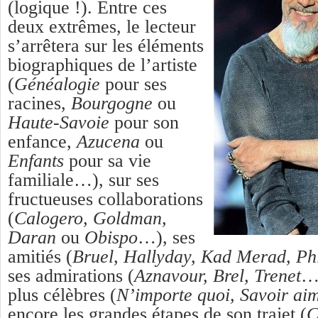
(logique !). Entre ces
deux extrêmes, le lecteur
s’arrêtera sur les éléments
biographiques de l’artiste
(
Généalogie
pour ses
racines,
Bourgogne
ou
Haute-Savoie
pour son
enfance,
Azucena
ou
Enfants
pour sa vie
familiale…), sur ses
fructueuses collaborations
(
Calogero, Goldman,
Daran
ou
Obispo
…), ses
amitiés (
Bruel, Hallyday, Kad Merad, Phi
ses admirations (
Aznavour, Brel, Trenet
…)
plus célèbres (
N’importe quoi, Savoir ai
encore les grandes étapes de son trajet (
C