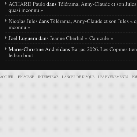
ACHARD Paulo
dans
Télérama, Anny-Claude et son Jules
quasi inconnu »
Nicolas Jules
dans
Télérama, Anny-Claude et son Jules « q
inconnu »
Joël Luguern dans
Jeanne Cherhal « Canicule »
Marie-Christine André dans
Barjac 2026. Les Copines tie
le bon bout
ACCUEIL
EN SCÈNE
INTERVIEWS
LANCER DE DISQUE
LES ÉVÉNEMENTS
PO