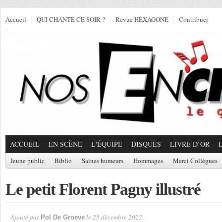
Accueil
QUI CHANTE CE SOIR ?
Revue HEXAGONE
Contribuer
ACCUEIL
EN SCÈNE
L'ÉQUIPE
DISQUES
LIVRE D’OR
Jeune public
Biblio
Saines humeurs
Hommages
Merci Collègues
Le petit Florent Pagny illustré
Ajouté par
le 25 décembre 2023.
Pol De Groeve
Par