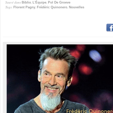
Sauvé dans
,
,
Biblio
L'Équipe
Pol De Groeve
Tags:
,
,
Florent Pagny
Frédéric Quinonero
Nouvelles