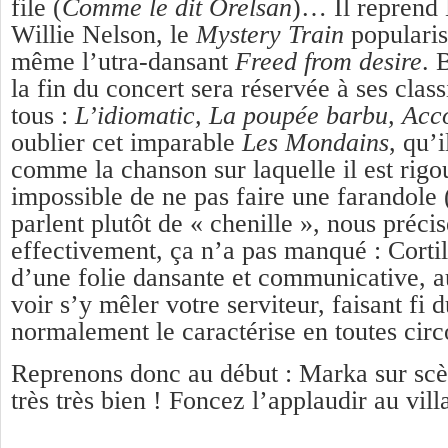
file (
Comme le dit Orelsan
)… Il reprend 
Willie Nelson, le
Mystery Train
popularis
même l’utra-dansant
Freed from desire
. 
la fin du concert sera réservée à ses clas
tous :
L’idiomatic, La poupée barbu, Acc
oublier cet imparable
Les Mondains
, qu’
comme la chanson sur laquelle il est rig
impossible de ne pas faire une farandole 
parlent plutôt de « chenille », nous préci
effectivement, ça n’a pas manqué : Corti
d’une folie dansante et communicative, a
voir s’y mêler votre serviteur, faisant fi 
normalement le caractérise en toutes circ
Reprenons donc au début : Marka sur scèn
très très bien ! Foncez l’applaudir au vill