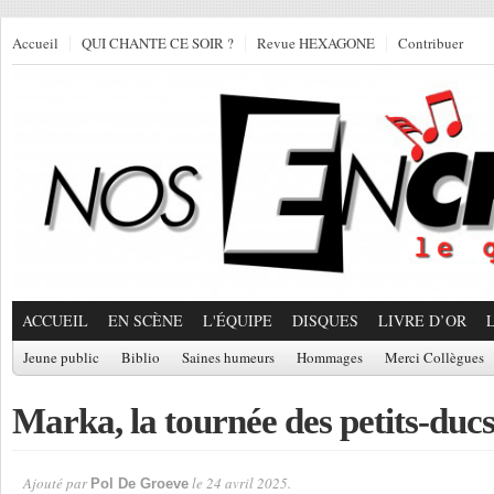
Accueil
QUI CHANTE CE SOIR ?
Revue HEXAGONE
Contribuer
ACCUEIL
EN SCÈNE
L'ÉQUIPE
DISQUES
LIVRE D’OR
Jeune public
Biblio
Saines humeurs
Hommages
Merci Collègues
Marka, la tournée des petits-duc
Ajouté par
le 24 avril 2025.
Pol De Groeve
Par