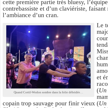
cette première partie très bluesy, l’équip
contrebassiste et d’un claviériste, faisan
l’ambiance d’un cran.
Le t
majo
coun
tend
Miss
chan
humo
amou
et é
raco
(
Un 
Quand Cortil-Wodon sombre dans la folie débridée…
mam
copain trop sauvage pour finir vieux (
Un