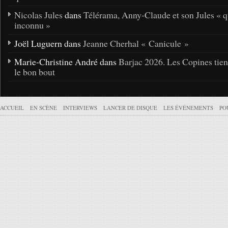
Nicolas Jules
dans
Télérama, Anny-Claude et son Jules « q
inconnu »
Joël Luguern dans
Jeanne Cherhal « Canicule »
Marie-Christine André dans
Barjac 2026. Les Copines tie
le bon bout
ACCUEIL
EN SCÈNE
INTERVIEWS
LANCER DE DISQUE
LES ÉVÉNEMENTS
PO