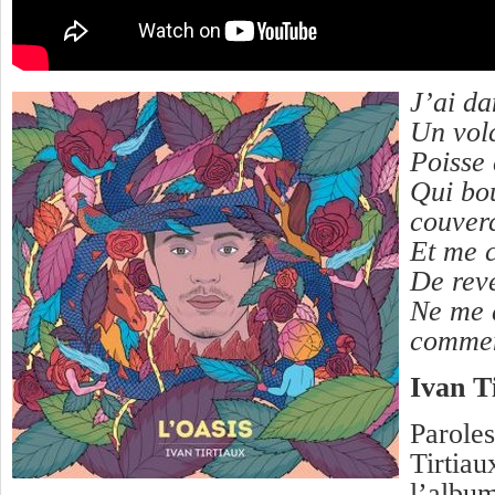
J’ai da
Un volc
Poisse 
Qui bo
couver
Et me 
De rev
Ne me 
comme
Ivan T
Parole
Tirtiau
l’albu