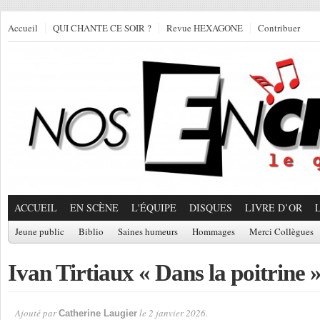
Accueil
QUI CHANTE CE SOIR ?
Revue HEXAGONE
Contribuer
ACCUEIL
EN SCÈNE
L'ÉQUIPE
DISQUES
LIVRE D’OR
Jeune public
Biblio
Saines humeurs
Hommages
Merci Collègues
Ivan Tirtiaux « Dans la poitrine 
Ajouté par
le 2 janvier 2026.
Catherine Laugier
Par