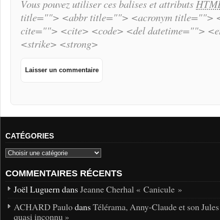
Vous pouvez utiliser ces balises et attributs
HTM
title=""> <abbr title=""> <acronym title="">
cite=""> <cite> <code> <del datetime=""> <
<strike> <strong>
CATÉGORIES
COMMENTAIRES RÉCENTS
Joël Luguern dans
Jeanne Cherhal « Canicule »
ACHARD Paulo
dans
Télérama, Anny-Claude et son Jules
quasi inconnu »