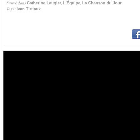
Sauvé dans
,
,
Catherine Laugier
L'Équipe
La Chanson du Jour
Tags:
Ivan Tirtiaux