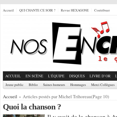
Accueil
QUI CHANTE CE SOIR ?
Revue HEXAGONE
Contribuer
ACCUEIL
EN SCÈNE
L'ÉQUIPE
DISQUES
LIVRE D’OR
Jeune public
Biblio
Saines humeurs
Hommages
Merci Collègues
Accueil
» Articles postés par Michel Trihoreau(Page 10)
Quoi la chanson ?
Il y avait de la chanson 