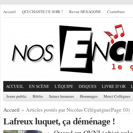
Accueil
QUI CHANTE CE SOIR ?
Revue HEXAGONE
Contribuer
ACCUEIL
EN SCÈNE
L'ÉQUIPE
DISQUES
LIVRE D’OR
Jeune public
Biblio
Saines humeurs
Hommages
Merci Collègues
Accueil
» Articles postés par Nicolas Céléguègne(Page 10)
Lafreux luquet, ça déménage !
Quand un OVNI (objet valeu