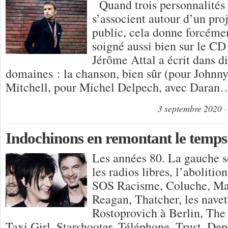
Quand trois personnalités 
s’associent autour d’un proj
public, cela donne forcémen
soigné aussi bien sur le CD 
Jérôme Attal a écrit dans dif
domaines : la chanson, bien sûr (pour Johnn
Mitchell, pour Michel Delpech, avec Daran…
3 septembre 2020
Indochinons en remontant le tem
Les années 80. La gauche so
les radios libres, l’abolitio
SOS Racisme, Coluche, Ma
Reagan, Thatcher, les navett
Rostoprovich à Berlin, The
Taxi Girl, Starshooter, Téléphone, Trust, D