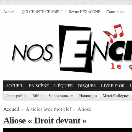
Accueil
QUI CHANTE CE SOIR ?
Revue HEXAGONE
Contribuer
ACCUEIL
EN SCÈNE
L'ÉQUIPE
DISQUES
LIVRE D’OR
Jeune public
Biblio
Saines humeurs
Hommages
Merci Collègues
Accueil
» Articles avec mot clef » Aliose
Aliose « Droit devant »