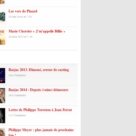
Les vers de Pinard
28 mai 2016 at 7:54
Marie Cherrier « J’m'appelle Billie »
20 juin 2013 at 7:19
laires
Barjac 2013. Dimoné, erreur de casting
164 Comments
Barjac 2014 : Depoix (vaine) démesure
163 Comments
Lettre de Philippe Torreton à Jean Ferrat
117 Comments
Philippe Meyer : plus jamais de prochaine
fois !