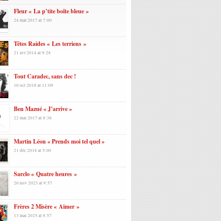
Fleur « La p’tite boîte bleue »
24 mar 2017 at 7:00
Têtes Raides « Les terriens »
21 avr 2014 at 9:28
Tout Caradec, sans dec !
10 oct 2018 at 11:09
Ben Mazué « J’arrive »
22 mai 2017 at 8:36
Martin Léon « Prends moi tel quel »
21 déc 2018 at 5:00
Sarclo « Quatre heures »
20 nov 2023 at 9:57
Frères 2 Misère « Aimer »
13 mai 2025 at 8:57