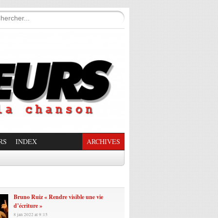
RS
INDEX
ARCHIVES
enade Enchantée
Bruno Ruiz « Rendre visible une vie
d’écriture »
8 jan 2022 at 9:15