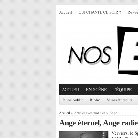
Accueil
QUI CHANTE CE SOIR ?
Revu
ACCUEIL
EN SCÈNE
L'ÉQUIPE
Jeune public
Biblio
Saines humeurs
Accueil
» Articles avec mot clef » Ange
Ange éternel, Ange radi
Verviers, le S