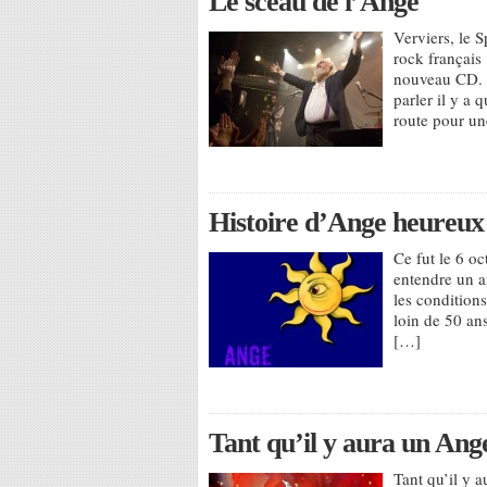
Le sceau de l’Ange
Verviers, le 
rock français
nouveau CD. 
parler il y a 
route pour un
Histoire d’Ange heureux
Ce fut le 6 o
entendre un a
les condition
loin de 50 ans
[…]
Tant qu’il y aura un An
Tant qu’il y a