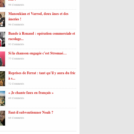
98 Comments
Manoukian et Varrod, deux ânes et des
âneries !
96 Comments
Bande à Renaud : opération commerciale et
racolage...
93 Comments
Si la chanson engagée c’est Stromaé…
77 Comments
Reprises de Ferrat : tant qu’il y aura du fric
à s...
72 Comments
« Je chante faux en français »
69 Comments
Faut-il subventionner Noah ?
68 Comments