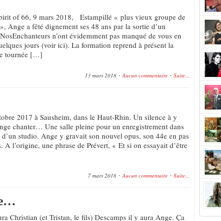
Spirit of 66, 9 mars 2018, Estampillé « plus vieux groupe de
 », Ange a fêté dignement ses 48 ans par la sortie d’un
NosEnchanteurs n’ont évidemment pas manqué de vous en
quelques jours (voir ici). La formation reprend à présent la
e tournée […]
13 mars 2018
Aucun commentaire
Suite...
ctobre 2017 à Sausheim, dans le Haut-Rhin. Un silence à y
nge chanter… Une salle pleine pour un enregistrement dans
s d’un studio. Ange y gravait son nouvel opus, son 44e en pas
. A l’origine, une phrase de Prévert, « Et si on essayait d’être
7 mars 2018
Aucun commentaire
Suite...
ge…
ura Christian (et Tristan, le fils) Descamps il y aura Ange. Ça