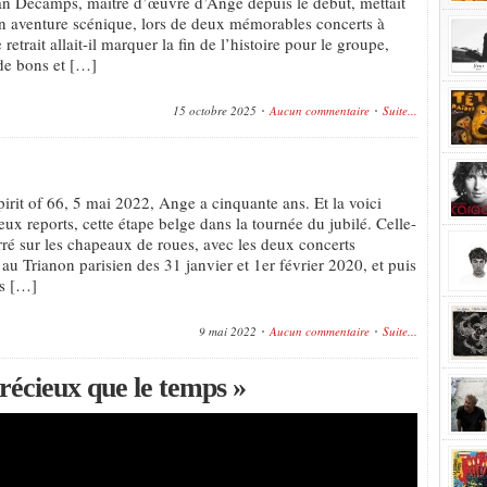
an Décamps, maître d’œuvre d’Ange depuis le début, mettait
n aventure scénique, lors de deux mémorables concerts à
retrait allait-il marquer la fin de l’histoire pour le groupe,
de bons et […]
15 octobre 2025
Aucun commentaire
Suite...
pirit of 66, 5 mai 2022, Ange a cinquante ans. Et la voici
eux reports, cette étape belge dans la tournée du jubilé. Celle-
rré sur les chapeaux de roues, avec les deux concerts
au Trianon parisien des 31 janvier et 1er février 2020, et puis
es […]
9 mai 2022
Aucun commentaire
Suite...
précieux que le temps »