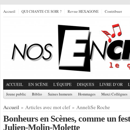
Accueil
QUI CHANTE CE SOIR ?
Revue HEXAGONE
Contribuer
ACCUEIL
EN SCÈNE
L'ÉQUIPE
DISQUES
LIVRE D’OR
Jeune public
Biblio
Saines humeurs
Hommages
Merci Collègues
Accueil
» Articles avec mot clef » AnneliSe Roche
Bonheurs en Scènes, comme un festi
Julien-Molin-Molette