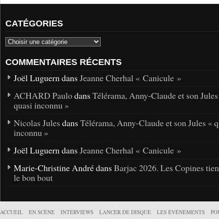
CATÉGORIES
COMMENTAIRES RÉCENTS
Joël Luguern dans
Jeanne Cherhal « Canicule »
ACHARD Paulo
dans
Télérama, Anny-Claude et son Jules
quasi inconnu »
Nicolas Jules
dans
Télérama, Anny-Claude et son Jules « q
inconnu »
Joël Luguern dans
Jeanne Cherhal « Canicule »
Marie-Christine André dans
Barjac 2026. Les Copines tie
le bon bout
ACCUEIL
EN SCÈNE
INTERVIEWS
LANCER DE DISQUE
LES ÉVÉNEMENTS
PO