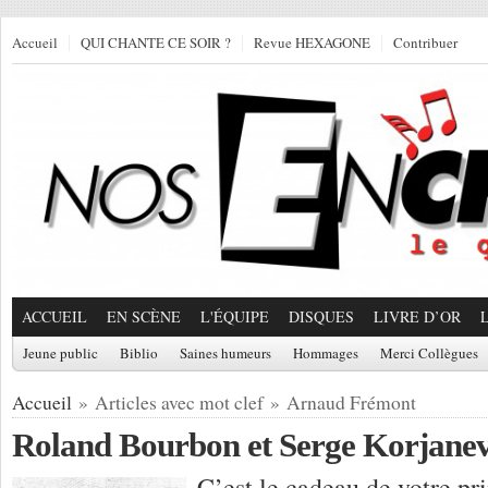
Accueil
QUI CHANTE CE SOIR ?
Revue HEXAGONE
Contribuer
ACCUEIL
EN SCÈNE
L'ÉQUIPE
DISQUES
LIVRE D’OR
Jeune public
Biblio
Saines humeurs
Hommages
Merci Collègues
Accueil
» Articles avec mot clef » Arnaud Frémont
Roland Bourbon et Serge Korjanevs
C’est le cadeau de votre pri