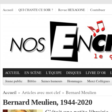
Accueil
QUI CHANTE CE SOIR ?
Revue HEXAGONE
Contribuer
ACCUEIL
EN SCÈNE
L'ÉQUIPE
DISQUES
LIVRE D’OR
Jeune public
Biblio
Saines humeurs
Hommages
Merci Collègues
Accueil
» Articles avec mot clef » Bernard Meulien
Bernard Meulien, 1944-2020
C’était une petite librairie,