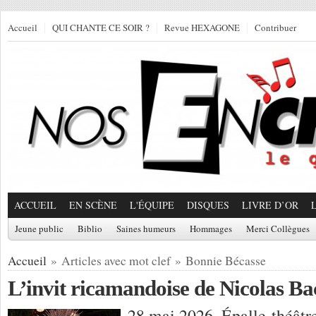
Accueil
QUI CHANTE CE SOIR ?
Revue HEXAGONE
Contribuer
ACCUEIL
EN SCÈNE
L'ÉQUIPE
DISQUES
LIVRE D’OR
Jeune public
Biblio
Saines humeurs
Hommages
Merci Collègues
Accueil
» Articles avec mot clef » Bonnie Bécasse
L’invit ricamandoise de Nicolas B
28 mai 2026, Épalle-théâtre