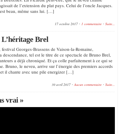
gissait de l’extension du plat pays. Celui de l’oncle Jacques.
’est beau, même sans lui. […]
17 octobre 2017
1 commentaire
Suite...
 L’héritage Brel
, festival Georges-Brassens de Vaison-la-Romaine,
la descendance, tel est le titre de ce spectacle de Bruno Brel,
teurs a déjà chroniqué. Et ça colle parfaitement à ce qui se
ne. Bruno, le neveu, arrive sur l’énergie des premiers accords
t il chante avec une pile energizer […]
30 avril 2017
Aucun commentaire
Suite...
s vrai »