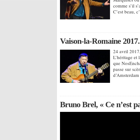
comme s’il s’a
C’est beau, c
Vaison-la-Romaine 2017.
24 avril 2017
L’héritage et 
que NosEnchan
passe sur scè
d’Amsterdam e
Bruno Brel, « Ce n’est pa