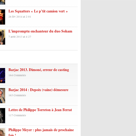
Les Squatters « Le p’tit camion vert »
26 fév 2014 at 2:01
L’impromptu enchanteur du duo Soham
7 août 2013 at 4:27
laires
Barjac 2013. Dimoné, erreur de casting
164 Comments
Barjac 2014 : Depoix (vaine) démesure
163 Comments
Lettre de Philippe Torreton à Jean Ferrat
117 Comments
Philippe Meyer : plus jamais de prochaine
fois !