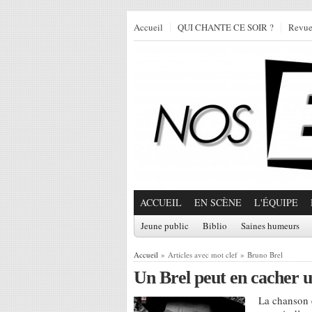
Accueil
QUI CHANTE CE SOIR ?
Revu
ACCUEIL
EN SCÈNE
L'ÉQUIPE
Jeune public
Biblio
Saines humeurs
Accueil
» Articles avec mot clef » Bruno Brel
Un Brel peut en cacher u
La chanson e