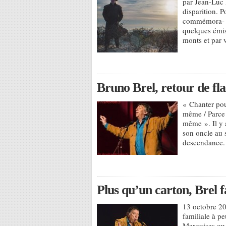
par Jean-Luc 
disparition. P
commémora- t
quelques émis
monts et par 
Bruno Brel, retour de f
« Chanter pou
même / Parce q
même ». Il y 
son oncle au s
descendance.
Plus qu’un carton, Brel f
13 octobre 201
familiale à pe
Marquises ou 