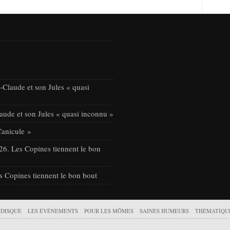
Claude et son Jules « quasi
ude et son Jules « quasi inconnu »
Canicule »
26. Les Copines tiennent le bon
s Copines tiennent le bon bout
 DISQUE
LES ÉVÉNEMENTS
POUR LES MÔMES
SAINES HUMEURS
THÉMATIQU