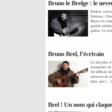
Bruno le Brelge : le neve
Parfois, souve
Dutronc, Ched
Blaze est com
grands médias
galère. Le nom
Bruno Brel, l’écrivain
Ça fait plus d
trompettes de 
fut difficile 
chanson de to
plan, qui […]
Brel ! Un nom qui claqu