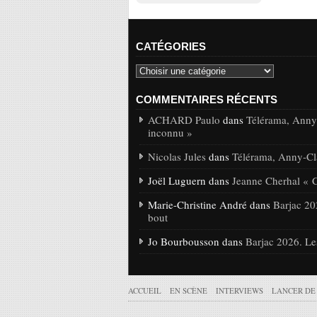
CATÉGORIES
COMMENTAIRES RÉCENTS
ACHARD Paulo
dans
Télérama, Anny-
inconnu »
Nicolas Jules
dans
Télérama, Anny-Cla
Joël Luguern dans
Jeanne Cherhal « 
Marie-Christine André dans
Barjac 20
bout
Jo Bourbousson dans
Barjac 2026. Le
ACCUEIL
EN SCÈNE
INTERVIEWS
LANCER DE