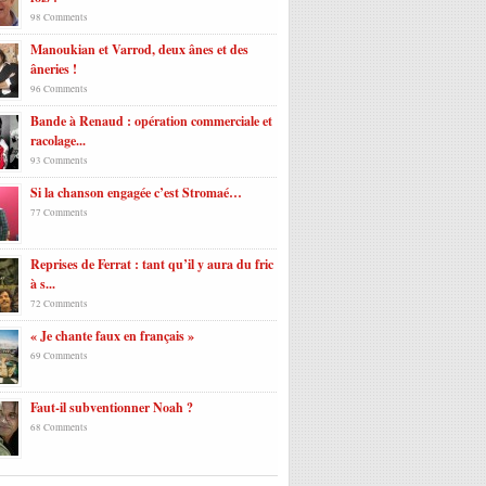
98 Comments
Manoukian et Varrod, deux ânes et des
âneries !
96 Comments
Bande à Renaud : opération commerciale et
racolage...
93 Comments
Si la chanson engagée c’est Stromaé…
77 Comments
Reprises de Ferrat : tant qu’il y aura du fric
à s...
72 Comments
« Je chante faux en français »
69 Comments
Faut-il subventionner Noah ?
68 Comments