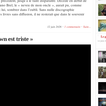
 précédent, jusqu’à le faire disparaître. Décédé en début de
runo Brel, le « neveu de mon oncle », aurait pu, comme
t lui, sombrer dans l’oubli. Sans nulle discographie
s livres sans diffusion, il ne resterait que dans le souvenir
12 juin 2026
1 commentaire
Suite...
Le g
wn est triste »
14 juin 2