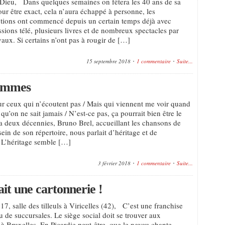
Dieu, Dans quelques semaines on fêtera les 40 ans de sa
our être exact, cela n’aura échappé à personne, les
ions ont commencé depuis un certain temps déjà avec
sions télé, plusieurs livres et de nombreux spectacles par
vaux. Si certains n’ont pas à rougir de […]
15 septembre 2018
1 commentaire
Suite...
lammes
r ceux qui n’écoutent pas / Mais qui viennent me voir quand
u’on ne sait jamais / N’est-ce pas, ça pourrait bien être le
a deux décennies, Bruno Brel, accueillant les chansons de
ein de son répertoire, nous parlait d’héritage et de
 L’héritage semble […]
3 février 2018
1 commentaire
Suite...
ait une cartonnerie !
7, salle des tilleuls à Viricelles (42), C’est une franchise
u de succursales. Le siège social doit se trouver aux
à Bruxelles. En Picardie peut-être, que le neveu chante