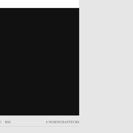
E
RSS
↑
NOSENCHANTEURS