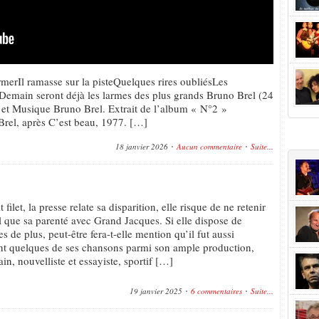
ermerIl ramasse sur la pisteQuelques rires oubliésLes
tsDemain seront déjà les larmes des plus grands Bruno Brel (24
et Musique Bruno Brel. Extrait de l’album « N°2 »
rel, après C’est beau, 1977. […]
+Popu
18 janvier 2026
Aucun commentaire
Suite...
t filet, la presse relate sa disparition, elle risque de ne retenir
 que sa parenté avec Grand Jacques. Si elle dispose de
s de plus, peut-être fera-t-elle mention qu’il fut aussi
ant quelques de ses chansons parmi son ample production,
vain, nouvelliste et essayiste, sportif […]
19 janvier 2025
6 commentaires
Suite...