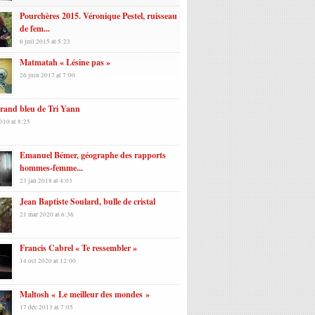
Pourchères 2015. Véronique Pestel, ruisseau
de fem...
6 juil 2015 at 5:23
Matmatah « Lésine pas »
26 juin 2017 at 7:00
rand bleu de Tri Yann
010 at 8:25
Emanuel Bémer, géographe des rapports
hommes-femme...
23 jan 2018 at 4:03
Jean Baptiste Soulard, bulle de cristal
21 mar 2020 at 6:36
Francis Cabrel « Te ressembler »
14 oct 2020 at 12:00
Maltosh « Le meilleur des mondes »
17 déc 2013 at 7:05