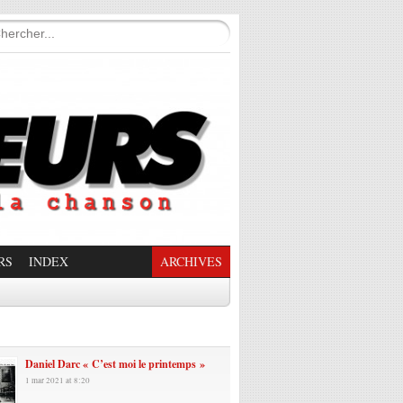
RS
INDEX
ARCHIVES
enade Enchantée
Daniel Darc « C’est moi le printemps »
1 mar 2021 at 8:20