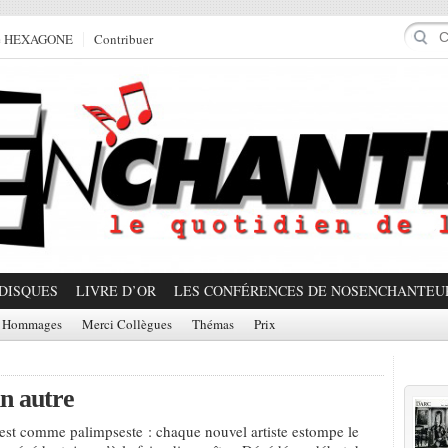
e HEXAGONE
Contribuer
DISQUES
LIVRE D’OR
LES CONFÉRENCES DE NOSENCHANTEU
Hommages
Merci Collègues
Thémas
Prix
Prom
n autre
st comme palimpseste : chaque nouvel artiste estompe le