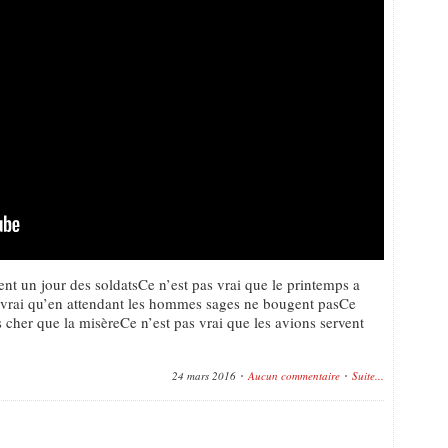
ent un jour des soldatsCe n’est pas vrai que le printemps a
s vrai qu’en attendant les hommes sages ne bougent pasCe
s cher que la misèreCe n’est pas vrai que les avions servent
24 mars 2016
Aucun commentaire
Suite...