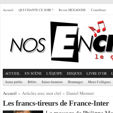
Accueil
QUI CHANTE CE SOIR ?
Revue HEXAGONE
Contribuer
ACCUEIL
EN SCÈNE
L'ÉQUIPE
DISQUES
LIVRE D’OR
Jeune public
Biblio
Saines humeurs
Hommages
Merci Collègues
Accueil
» Articles avec mot clef » Daniel Mermet
Les francs-tireurs de France-Inter
Le message de Philippe Mey