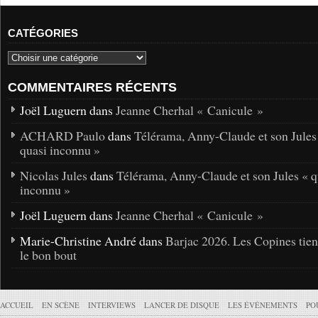
CATÉGORIES
COMMENTAIRES RÉCENTS
Joël Luguern dans
Jeanne Cherhal « Canicule »
ACHARD Paulo
dans
Télérama, Anny-Claude et son Jules
quasi inconnu »
Nicolas Jules
dans
Télérama, Anny-Claude et son Jules « q
inconnu »
Joël Luguern dans
Jeanne Cherhal « Canicule »
Marie-Christine André dans
Barjac 2026. Les Copines tie
le bon bout
ACCUEIL
EN SCÈNE
INTERVIEWS
LANCER DE DISQUE
LES ÉVÉNEMENTS
PO