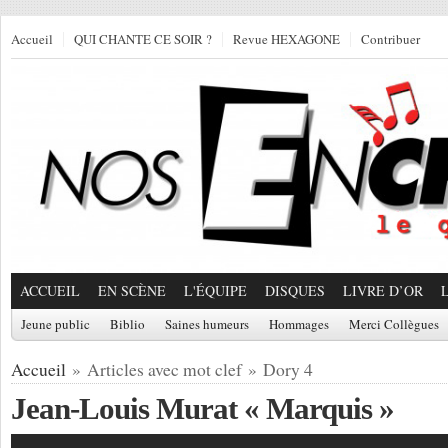
Accueil
QUI CHANTE CE SOIR ?
Revue HEXAGONE
Contribuer
ACCUEIL
EN SCÈNE
L'ÉQUIPE
DISQUES
LIVRE D’OR
Jeune public
Biblio
Saines humeurs
Hommages
Merci Collègues
Accueil
» Articles avec mot clef » Dory 4
Jean-Louis Murat « Marquis »