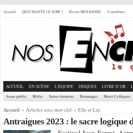
Accueil
QUI CHANTE CE SOIR ?
Revue HEXAGONE
Contribuer
ACCUEIL
EN SCÈNE
L'ÉQUIPE
DISQUES
LIVRE D’OR
Jeune public
Biblio
Saines humeurs
Hommages
Merci Collègues
Accueil
» Articles avec mot clef » Elle et Lui
Antraigues 2023 : le sacre logique 
Festival Jean-Ferrat, Antr