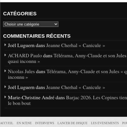
CATÉGORIES
COMMENTAIRES RÉCENTS
Joël Luguern dans
Jeanne Cherhal « Canicule »
ACHARD Paulo
dans
Télérama, Anny-Claude et son Jules
quasi inconnu »
Nicolas Jules
dans
Télérama, Anny-Claude et son Jules « q
inconnu »
Joël Luguern dans
Jeanne Cherhal « Canicule »
Marie-Christine André dans
Barjac 2026. Les Copines tie
le bon bout
ACCUEIL
EN SCÈNE
INTERVIEWS
LANCER DE DISQUE
LES ÉVÉNEMENTS
PO