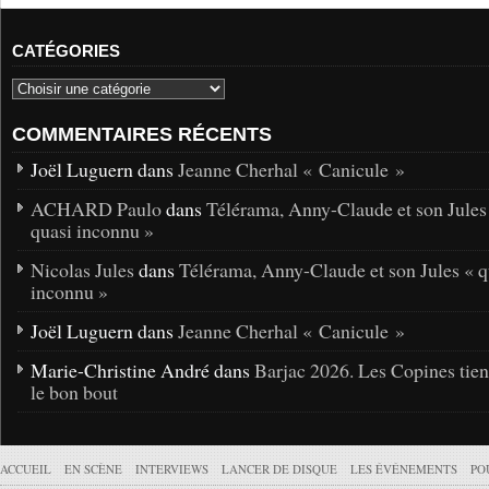
CATÉGORIES
COMMENTAIRES RÉCENTS
Joël Luguern dans
Jeanne Cherhal « Canicule »
ACHARD Paulo
dans
Télérama, Anny-Claude et son Jules
quasi inconnu »
Nicolas Jules
dans
Télérama, Anny-Claude et son Jules « q
inconnu »
Joël Luguern dans
Jeanne Cherhal « Canicule »
Marie-Christine André dans
Barjac 2026. Les Copines tie
le bon bout
ACCUEIL
EN SCÈNE
INTERVIEWS
LANCER DE DISQUE
LES ÉVÉNEMENTS
PO