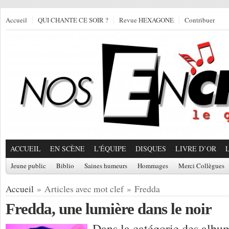
Accueil
QUI CHANTE CE SOIR ?
Revue HEXAGONE
Contribuer
ACCUEIL
EN SCÈNE
L'ÉQUIPE
DISQUES
LIVRE D’OR
Jeune public
Biblio
Saines humeurs
Hommages
Merci Collègues
Accueil
» Articles avec mot clef » Fredda
Fredda, une lumière dans le noir
Dans la catégorie des album