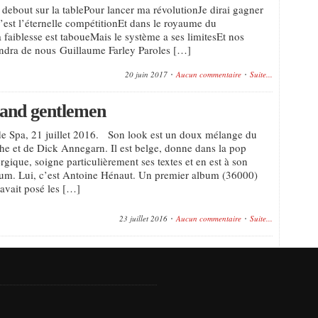
 debout sur la tablePour lancer ma révolutionJe dirai gagner
’est l’éternelle compétitionEt dans le royaume du
a faiblesse est taboueMais le système a ses limitesEt nos
iendra de nous Guillaume Farley Paroles […]
20 juin 2017
Aucun commentaire
Suite...
 and gentlemen
de Spa, 21 juillet 2016. Son look est un doux mélange du
 et de Dick Annegarn. Il est belge, donne dans la pop
rgique, soigne particulièrement ses textes et en est à son
um. Lui, c’est Antoine Hénaut. Un premier album (36000)
 avait posé les […]
23 juillet 2016
Aucun commentaire
Suite...