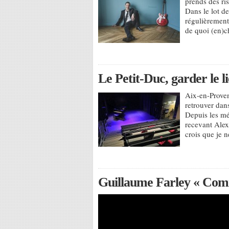
prends des ri
Dans le lot de
régulièrement
de quoi (en)c
Le Petit-Duc, garder le li
Aix-en-Proven
retrouver dan
Depuis les m
recevant Alex
crois que je n
Guillaume Farley « Comi