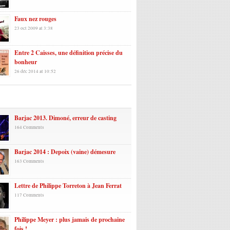
Faux nez rouges
23 oct 2009 at 3:38
Entre 2 Caisses, une définition précise du
bonheur
26 déc 2014 at 10:52
laires
Barjac 2013. Dimoné, erreur de casting
164 Comments
Barjac 2014 : Depoix (vaine) démesure
163 Comments
Lettre de Philippe Torreton à Jean Ferrat
117 Comments
Philippe Meyer : plus jamais de prochaine
fois !