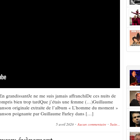
+Popu
iEn grandissantJe ne me suis jamais affranchiDe ces nuits de
compris bien trop tardQue j’étais une femme (…)Guillaume
hanson originale extraite de l’album « L’homme du moment »
chanson poignante par Guillaume Farley dans […]
5 avril 2020
Aucun commentaire
Suite...