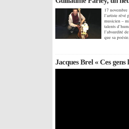
Guillaume Farley, un h
17 novembre 
l’artiste rêvé
musicien – mi
talents d’hum
l’absurdité d
que sa poésie
Jacques Brel « Ces gens l