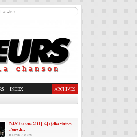
RS
INDEX
ARCHIVES
enade Enchantée
FédéChansons 2014 [1/2] : jolies vitrines
d’une ch...
26 nov 2014 at 1:05