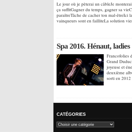
Le jour où je pèterai un câbleJe monterai
ça suffitGagner du temps, gagner sa vieC
paraîtreTâche de cacher ton mal-êtreIci l
vainqueurs sont en failliteLa solution v
Spa 2016. Hénaut, ladies
Francofolies 
Grand Duduche
joyeuse et éne
deuxième alb
sorti en 2012
CATÉGORIES