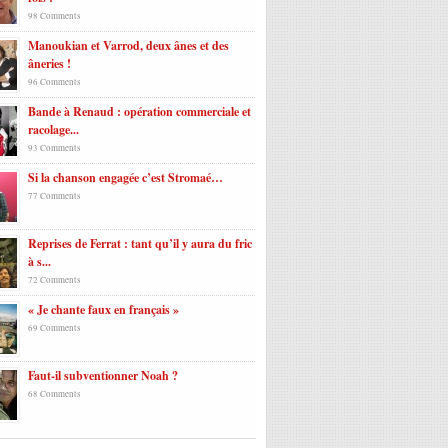
98 Comments
Manoukian et Varrod, deux ânes et des
âneries !
96 Comments
Bande à Renaud : opération commerciale et
racolage...
93 Comments
Si la chanson engagée c’est Stromaé…
77 Comments
Reprises de Ferrat : tant qu’il y aura du fric
à s...
72 Comments
« Je chante faux en français »
69 Comments
Faut-il subventionner Noah ?
68 Comments