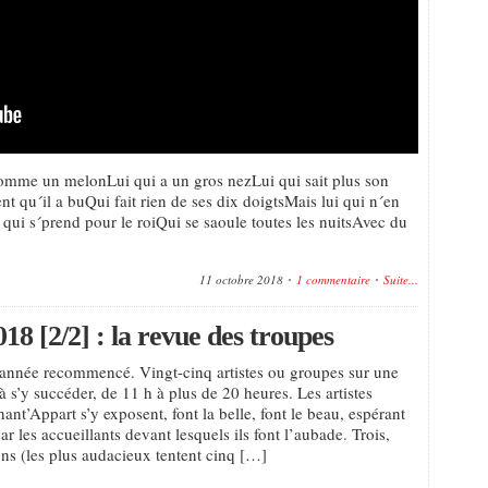
comme un melonLui qui a un gros nezLui qui sait plus son
 qu´il a buQui fait rien de ses dix doigtsMais lui qui n´en
qui s´prend pour le roiQui se saoule toutes les nuitsAvec du
11 octobre 2018
1 commentaire
Suite...
8 [2/2] : la revue des troupes
année recommencé. Vingt-cinq artistes ou groupes sur une
 s’y succéder, de 11 h à plus de 20 heures. Les artistes
ant’Appart s’y exposent, font la belle, font le beau, espérant
ar les accueillants devant lesquels ils font l’aubade. Trois,
ns (les plus audacieux tentent cinq […]