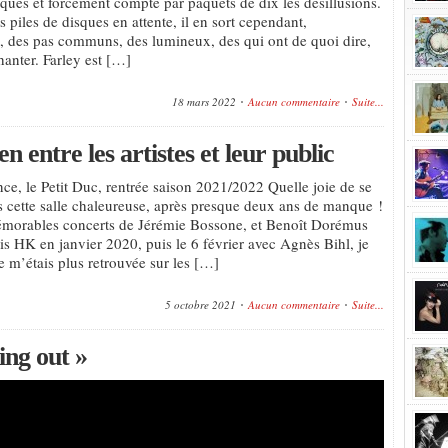
sques et forcément compte par paquets de dix les désillusions.
s piles de disques en attente, il en sort cependant,
, des pas communs, des lumineux, des qui ont de quoi dire,
hanter. Farley est […]
18 mars 2022
Aucun commentaire
Suite...
en entre les artistes et leur public
ce, le Petit Duc, rentrée saison 2021/2022 Quelle joie de se
s cette salle chaleureuse, après presque deux ans de manque !
émorables concerts de Jérémie Bossone, et Benoît Dorémus
is HK en janvier 2020, puis le 6 février avec Agnès Bihl, je
e m’étais plus retrouvée sur les […]
5 octobre 2021
Aucun commentaire
Suite...
ng out »