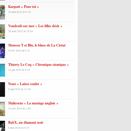
Karpatt « Pour toi »
30 mar 2023 at 9:38
Vendredi sur mer « Les filles désir »
29 août 2025 at 10:44
Moussu T et Blu, le blues de La Ciotat
18 fév 2024 at 8:22
Thierry Le Coq « Chronique sismique »
14 jan 2025 at 9:03
Nour « Laisse couler »
9 mar 2022 at 11:49
Malicorne « La mariage anglais »
18 juil 2014 at 1:29
BabX, un diamant noir
6 mai 2016 at 9:15