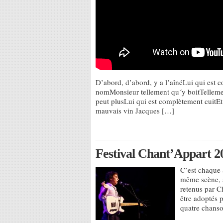
D’abord, d’abord, y a l’aînéLui qui est 
nomMonsieur tellement qu´y boitTellement
peut plusLui qui est complètement cuitEt 
mauvais vin Jacques […]
Festival Chant’Appart 201
C’est chaque 
même scène, à
retenus par Ch
être adoptés p
quatre chanso