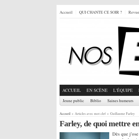
Accueil
QUI CHANTE CE SOIR ?
Revu
ACCUEIL
EN SCÈNE
L'ÉQUIPE
Jeune public
Biblio
Saines humeurs
Accueil
» Articles avec mot clef » Guillaume Farley
Farley, de quoi mettre en
Dès que j’ose