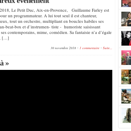
eureux évènement
2018, Le Petit Duc, Aix-en-Provence, Guillaume Farley est
 pour un programmateur. A lui tout seul il est chanteur,
eux, tout un orchestre, multipliant en boucles habiles ses
an-beat-box et d’instrumen- tiste - humoriste saisissant
e ses contemporains, mime, comédien. Sa fantaisie n’a d’égale
, […]
30 novembre 2018
1 commentaire
Suite...
à »