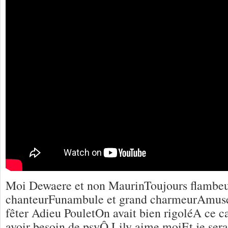
Moi Dewaere et non MaurinToujours flambeu
chanteurFunambule et grand charmeurAmuse
fêter Adieu PouletOn avait bien rigoléA ce c
avoir besoin de psyÔ Lily aime moiEt je sera