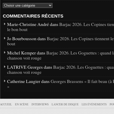
COMMENTAIRES RÉCENTS
Marie-Christine André dans
Barjac 2026. Les Copines tie
le bon bout
Jo Bourbousson dans
Barjac 2026. Les Copines tiennent l
bout
Michel Kemper dans
Barjac 2026. Les Goguettes : quand l
chanson voit rouge
LATRIVE Georges dans
Barjac 2026. Les Goguettes : qua
chanson voit rouge
Catherine Laugier dans
Georges Brassens « Il fait beau (à 
»
ACCUEIL
EN SCÈNE
INTERVIEWS
LANCER DE DISQUE
LES ÉVÉNEMENTS
PO