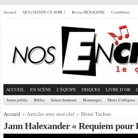
Accueil
QUI CHANTE CE SOIR ?
Revue HEXAGONE
Contribuer
ACCUEIL
EN SCÈNE
L'ÉQUIPE
DISQUES
LIVRE D’OR
Jeune public
Biblio
Saines humeurs
Hommages
Merci Collègues
Accueil
» Articles avec mot clef » Henri Tachan
Jann Halexander « Requiem pour 