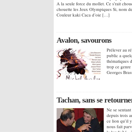
A la seule force du mollet. Ce s’rait chou
chouette les Jeux Olympiques Si, nom de D
Couleur kaki Caca d’oie […]
Avalon, savourons
Prélever au ré
public a quel
thématiques d
trop ce genre
Georges Brass
Tachan, sans se retourn
Ne se sentant
depuis trois 
ce lion qu’il
nous fait parv
le lundi 2 […