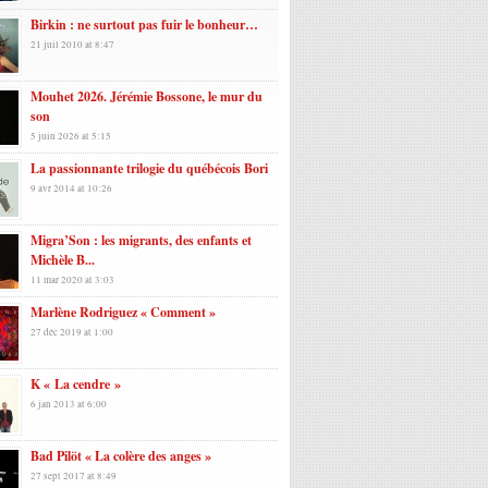
Birkin : ne surtout pas fuir le bonheur…
21 juil 2010 at 8:47
Mouhet 2026. Jérémie Bossone, le mur du
son
5 juin 2026 at 5:15
La passionnante trilogie du québécois Bori
9 avr 2014 at 10:26
Migra’Son : les migrants, des enfants et
Michèle B...
11 mar 2020 at 3:03
Marlène Rodriguez « Comment »
27 déc 2019 at 1:00
K « La cendre »
6 jan 2013 at 6:00
Bad Pilöt « La colère des anges »
27 sept 2017 at 8:49