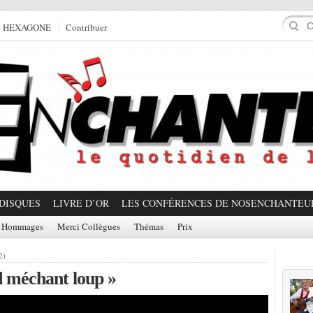
e HEXAGONE
Contribuer
DISQUES
LIVRE D’OR
LES CONFÉRENCES DE NOSENCHANTEU
Hommages
Merci Collègues
Thémas
Prix
Prom
2)
 méchant loup »