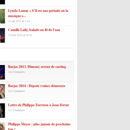
Lynda Lemay « S’il est une période où la
musique e...
19 jan 2021 at 3:16
Camille Laïly, balade au fil de l’eau
18 juin 2026 at 10:01
laires
Barjac 2013. Dimoné, erreur de casting
164 Comments
Barjac 2014 : Depoix (vaine) démesure
163 Comments
Lettre de Philippe Torreton à Jean Ferrat
117 Comments
Philippe Meyer : plus jamais de prochaine
fois !