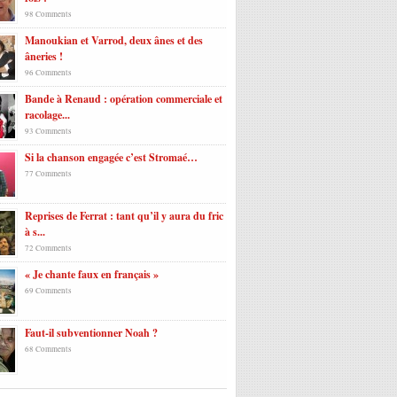
98 Comments
Manoukian et Varrod, deux ânes et des
âneries !
96 Comments
Bande à Renaud : opération commerciale et
racolage...
93 Comments
Si la chanson engagée c’est Stromaé…
77 Comments
Reprises de Ferrat : tant qu’il y aura du fric
à s...
72 Comments
« Je chante faux en français »
69 Comments
Faut-il subventionner Noah ?
68 Comments