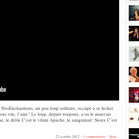
e NosEnchanteurs, un peu loup solitaire, occupé à se lécher
nous vite, l’ami ! Le loup, depuis toujours, a eu le mauvais
e, le drôle C’est le vilain Apache, le sanguinair’ Sioux C’est
22 octobre 2012
3 commentaires
Suite...