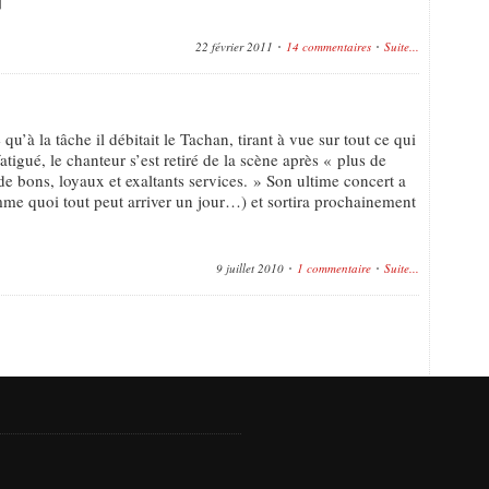
22 février 2011
14 commentaires
Suite...
 qu’à la tâche il débitait le Tachan, tirant à vue sur tout ce qui
tigué, le chanteur s’est retiré de la scène après « plus de
de bons, loyaux et exaltants services. » Son ultime concert a
mme quoi tout peut arriver un jour…) et sortira prochainement
9 juillet 2010
1 commentaire
Suite...