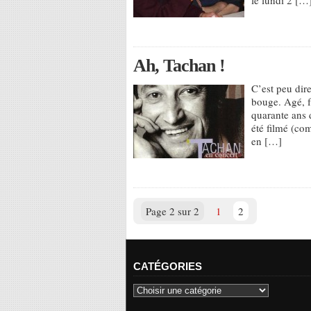
Ah, Tachan !
C’est peu dire
bouge. Agé, fa
quarante ans 
été filmé (co
en […]
Page 2 sur 2
1
2
CATÉGORIES