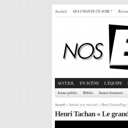
Accueil
QUI CHANTE CE SOIR ?
Revu
ACCUEIL
EN SCÈNE
L'ÉQUIPE
Jeune public
Biblio
Saines humeurs
Accueil
» Articles avec mot clef » Henri Tachan(Page 
Henri Tachan « Le grand