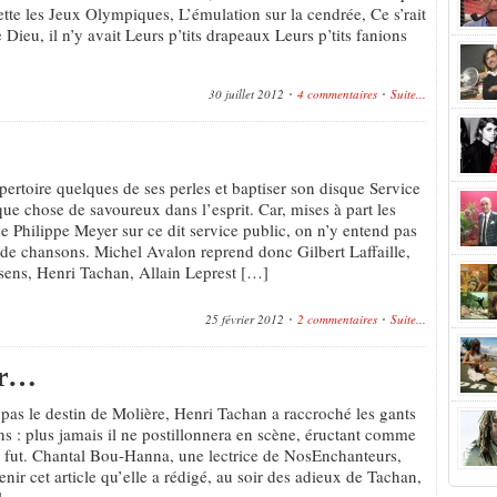
ette les Jeux Olympiques, L’émulation sur la cendrée, Ce s’rait
ieu, il n’y avait Leurs p’tits drapeaux Leurs p’tits fanions
30 juillet 2012
4 commentaires
Suite...
pertoire quelques de ses perles et baptiser son disque Service
que chose de savoureux dans l’esprit. Car, mises à part les
e Philippe Meyer sur ce dit service public, on n’y entend pas
 de chansons. Michel Avalon reprend donc Gilbert Laffaille,
ens, Henri Tachan, Allain Leprest […]
25 février 2012
2 commentaires
Suite...
er…
 pas le destin de Molière, Henri Tachan a raccroché les gants
ans : plus jamais il ne postillonnera en scène, éructant comme
 y fut. Chantal Bou-Hanna, une lectrice de NosEnchanteurs,
enir cet article qu’elle a rédigé, au soir des adieux de Tachan,
]