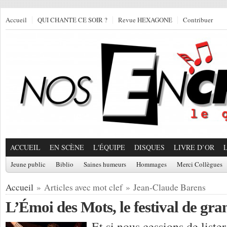
Accueil
QUI CHANTE CE SOIR ?
Revue HEXAGONE
Contribuer
ACCUEIL
EN SCÈNE
L'ÉQUIPE
DISQUES
LIVRE D’OR
Jeune public
Biblio
Saines humeurs
Hommages
Merci Collègues
Accueil
» Articles avec mot clef » Jean-Claude Barens
L’Émoi des Mots, le festival de gr
Et si nous cessions de lister