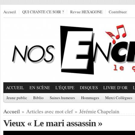
Accueil
QUI CHANTE CE SOIR ?
Revue HEXAGONE
Contribuer
ACCUEIL
EN SCÈNE
L'ÉQUIPE
DISQUES
LIVRE D’OR
Jeune public
Biblio
Saines humeurs
Hommages
Merci Collègues
Accueil
» Articles avec mot clef » Jérémie Chapelain
Vieux « Le mari assassin »