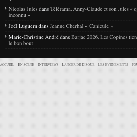
Nicolas Jules
dans
Télérama, Anny-Claude et son Jules « q
inconnu »
Joël Luguern dans
Jeanne Cherhal « Canicule »
Marie-Christine André dans
Barjac 2026. Les Copines tie
le bon bout
ACCUEIL
EN SCÈNE
INTERVIEWS
LANCER DE DISQUE
LES ÉVÉNEMENTS
PO