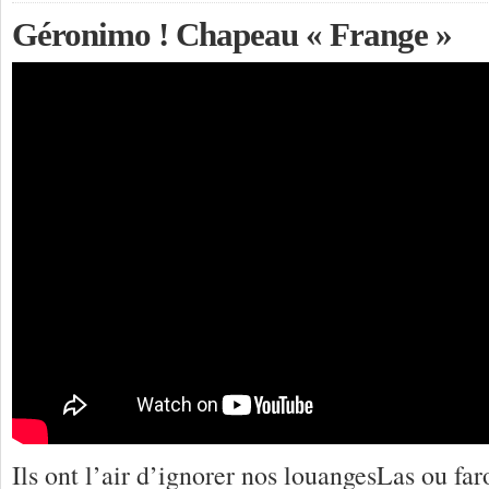
Géronimo ! Chapeau « Frange »
Ils ont l’air d’ignorer nos louangesLas ou fa