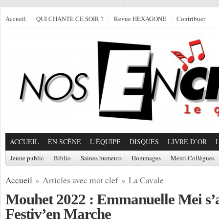
Accueil
QUI CHANTE CE SOIR ?
Revue HEXAGONE
Contribuer
ACCUEIL
EN SCÈNE
L'ÉQUIPE
DISQUES
LIVRE D’OR
Jeune public
Biblio
Saines humeurs
Hommages
Merci Collègues
Accueil
» Articles avec mot clef » La Cavale
Mouhet 2022 : Emmanuelle Mei s’a
Festiv’en Marche