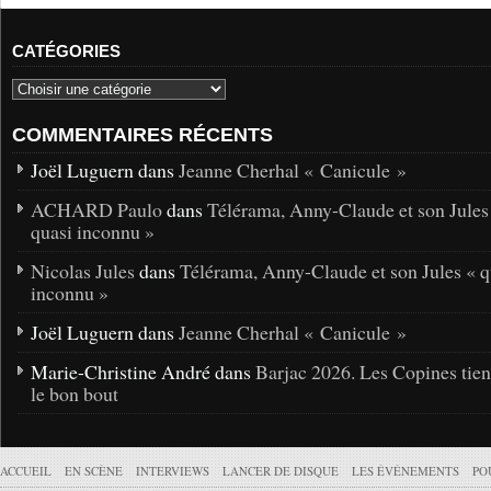
CATÉGORIES
COMMENTAIRES RÉCENTS
Joël Luguern dans
Jeanne Cherhal « Canicule »
ACHARD Paulo
dans
Télérama, Anny-Claude et son Jules
quasi inconnu »
Nicolas Jules
dans
Télérama, Anny-Claude et son Jules « q
inconnu »
Joël Luguern dans
Jeanne Cherhal « Canicule »
Marie-Christine André dans
Barjac 2026. Les Copines tie
le bon bout
ACCUEIL
EN SCÈNE
INTERVIEWS
LANCER DE DISQUE
LES ÉVÉNEMENTS
PO