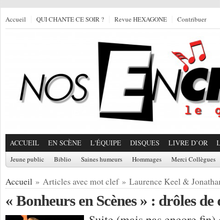
Accueil
QUI CHANTE CE SOIR ?
Revue HEXAGONE
Contribuer
ACCUEIL
EN SCÈNE
L'ÉQUIPE
DISQUES
LIVRE D’OR
Jeune public
Biblio
Saines humeurs
Hommages
Merci Collègues
Accueil
» Articles avec mot clef » Laurence Keel & Jonatha
« Bonheurs en Scènes » : drôles de
Suite (mais pas encore fin)