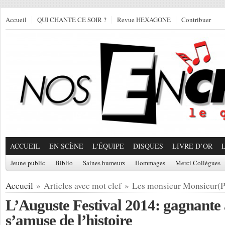
Accueil
QUI CHANTE CE SOIR ?
Revue HEXAGONE
Contribuer
ACCUEIL
EN SCÈNE
L'ÉQUIPE
DISQUES
LIVRE D’OR
Jeune public
Biblio
Saines humeurs
Hommages
Merci Collègues
Accueil
» Articles avec mot clef » Les monsieur Monsieur(P
L’Auguste Festival 2014: gagnante 
s’amuse de l’histoire